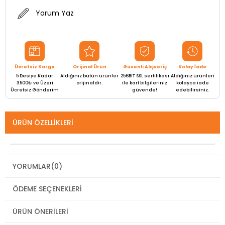
Yorum Yaz
Ücretsiz Kargo
Orijinal Ürün
Güvenli Alışveriş
Kolay İade
5 Desiye Kadar
Aldığınız bütün ürünler
256BIT SSL sertifikası
Aldığınız ürünleri
3500₺ ve Üzeri
orijinaldir.
ile kart bilgileriniz
kolayca iade
Ücretsiz Gönderim
güvende!
edebilirsiniz.
ÜRÜN ÖZELLIKLERI
YORUMLAR
(0)
ÖDEME SEÇENEKLERI
ÜRÜN ÖNERILERI