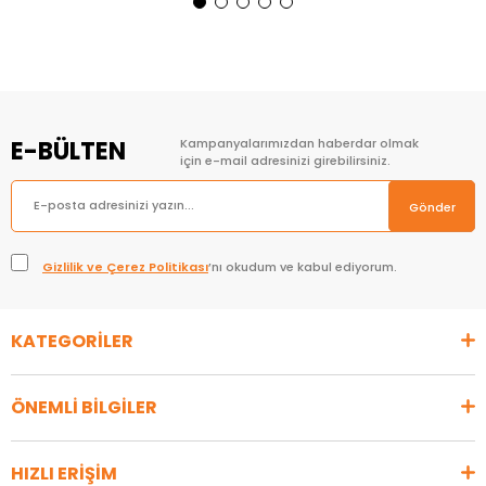
Sepete Ekle
Sepete Ekle
E-BÜLTEN
Kampanyalarımızdan haberdar olmak
için e-mail adresinizi girebilirsiniz.
Gönder
Gizlilik ve Çerez Politikası
’nı okudum ve kabul ediyorum.
KATEGORİLER
ÖNEMLİ BİLGİLER
HIZLI ERİŞİM