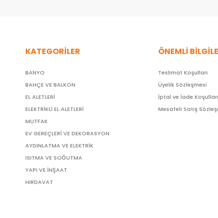
KATEGORİLER
ÖNEMLİ BİLGİL
BANYO
Teslimat Koşulları
BAHÇE VE BALKON
Üyelik Sözleşmesi
EL ALETLERİ
İptal ve İade Koşullar
ELEKTRİKLİ EL ALETLERİ
Mesafeli Satış Sözle
MUTFAK
EV GEREÇLERİ VE DEKORASYON
AYDINLATMA VE ELEKTRİK
ISITMA VE SOĞUTMA
YAPI VE İNŞAAT
HIRDAVAT