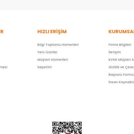
ER
HIZLI ERİŞİM
KURUMSA
Bilgi Toplumu Hizmetleri
Firma Bilgileri
Yeni Ürünler
İletişim
ı
Müşteri Hizmetleri
KVKK Müşteri 
şmesi
Sepetim
Gizlilik ve Çere
Başvuru Formu
İnsan Kaynakla