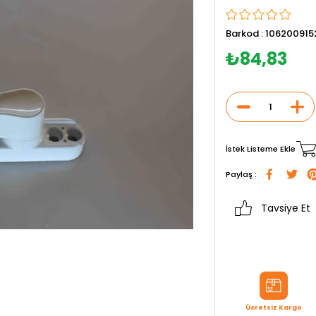
Barkod
:
106200915
₺84,83
İstek Listeme Ekle
Paylaş :
Tavsiye Et
Ücretsiz Kargo