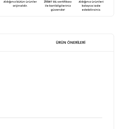
Aldığınız bütün ürünler
256BIT SSL sertifikası
Aldığınız ürünleri
orijinaldir.
ile kart bilgileriniz
kolayca iade
güvende!
edebilirsiniz.
ÜRÜN ÖNERILERI