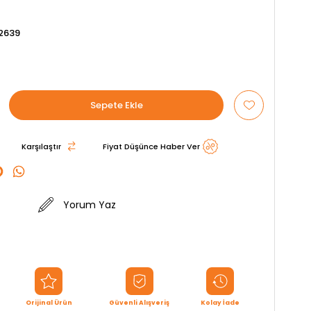
2639
Karşılaştır
Fiyat Düşünce Haber Ver
Yorum Yaz
Orijinal Ürün
Güvenli Alışveriş
Kolay İade