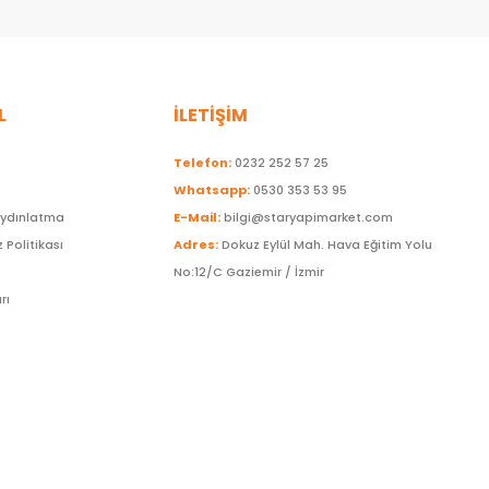
L
İLETİŞİM
Telefon:
0232 252 57 25
Whatsapp:
0530 353 53 95
Aydınlatma
E-Mail:
bilgi@staryapimarket.com
z Politikası
Adres:
Dokuz Eylül Mah. Hava Eğitim Yolu
No:12/C Gaziemir / İzmir
rı