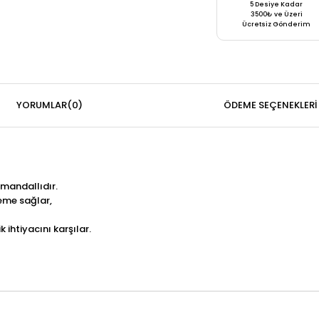
5 Desiye Kadar
3500₺ ve Üzeri
Ücretsiz Gönderim
YORUMLAR
(0)
ÖDEME SEÇENEKLERI
 mandallıdır.
leme sağlar,
 ihtiyacını karşılar.