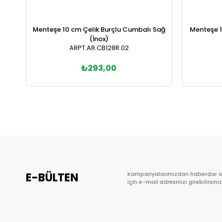
Menteşe 10 cm Çelik Burçlu Cumbalı Sağ
Menteşe 1
(İnox)
ARPT.AR.CB128R.02
₺293,00
Sepete Ekle
E-BÜLTEN
Kampanyalarımızdan haberdar 
için e-mail adresinizi girebilirsiniz