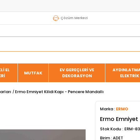
Çözüm Merkezi
Lİ EL
EV GEREÇLERİ VE
AYDINLATMA
MUTFAK
ERİ
DEKORASYON
ELEKTRİK
arları
Ermo Emniyet Kilidi Kapı - Pencere Mandallı
Marka
:
ERMO
Ermo Emniyet K
Stok Kodu
ERM-8
ADET