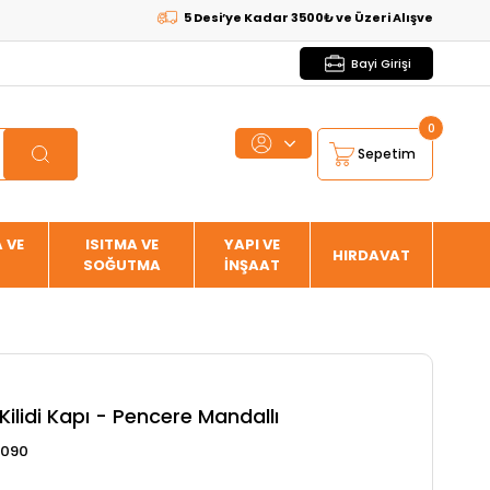
5 Desi’ye Kadar 3500₺ ve Üzeri Alışverişlerde
KARGO
Bayi Girişi
0
Sepetim
 VE
ISITMA VE
YAPI VE
HIRDAVAT
SOĞUTMA
İNŞAAT
ilidi Kapı - Pencere Mandallı
3090