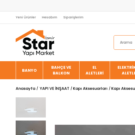
Yeni Ürünler
Hesabım
Siparişlerim
BAHÇE VE
EL
ELEKTRİK
BANYO
BALKON
ALETLERİ
ALETL
Anasayfa
YAPI VE İNŞAAT
Kapı Aksesuarları
Kapı Aksesu