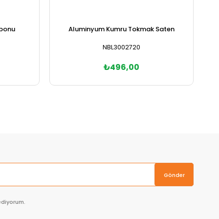
mponu
Aluminyum Kumru Tokmak Saten
NBL3002720
₺496,00
Sepete Ekle
Gönder
ediyorum.