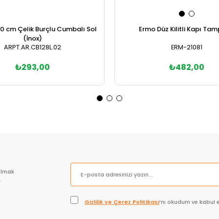
0 cm Çelik Burçlu Cumbalı Sol
Ermo Düz Kilitli Kapı Ta
(İnox)
ARPT.AR.CB128L.02
ERM-21081
₺293,00
₺482,00
Sepete Ekle
Sepete Ekle
olmak
.
Gizlilik ve Çerez Politikası
’nı okudum ve kabul 