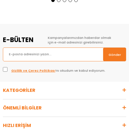
Sepete Ekle
Sepete Ekle
E-BÜLTEN
Kampanyalarımızdan haberdar olmak
için e-mail adresinizi girebilirsiniz.
Gönder
Gizlilik ve Çerez Politikası
’nı okudum ve kabul ediyorum.
KATEGORİLER
ÖNEMLİ BİLGİLER
HIZLI ERİŞİM