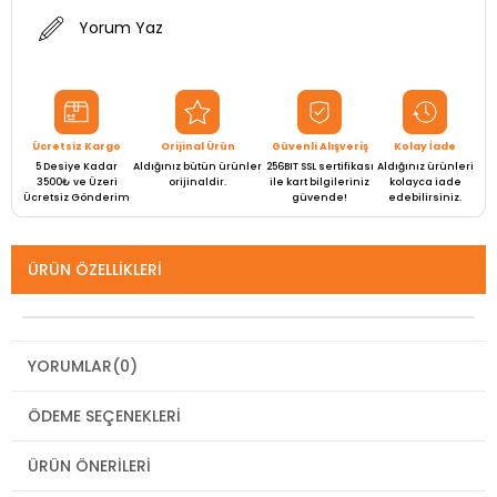
Yorum Yaz
Ücretsiz Kargo
Orijinal Ürün
Güvenli Alışveriş
Kolay İade
5 Desiye Kadar
Aldığınız bütün ürünler
256BIT SSL sertifikası
Aldığınız ürünleri
3500₺ ve Üzeri
orijinaldir.
ile kart bilgileriniz
kolayca iade
Ücretsiz Gönderim
güvende!
edebilirsiniz.
ÜRÜN ÖZELLIKLERI
YORUMLAR
(0)
ÖDEME SEÇENEKLERI
ÜRÜN ÖNERILERI