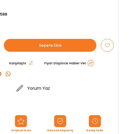
8588
Karşılaştır
Fiyat Düşünce Haber Ver
Yorum Yaz
Orijinal Ürün
Güvenli Alışveriş
Kolay İade