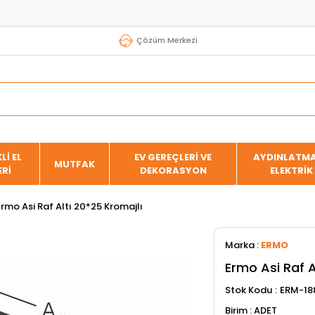
Çözüm Merkezi
Lİ EL
EV GEREÇLERİ VE
AYDINLATMA
MUTFAK
ERİ
DEKORASYON
ELEKTRİK
Ermo Asi Raf Altı 20*25 Kromajlı
Marka
:
ERMO
Ermo Asi Raf A
Stok Kodu
ERM-18
ADET