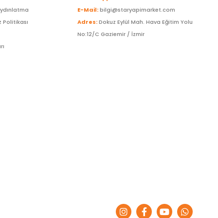
Aydınlatma
E-Mail:
bilgi@staryapimarket.com
z Politikası
Adres:
Dokuz Eylül Mah. Hava Eğitim Yolu
No:12/C Gaziemir / İzmir
rı