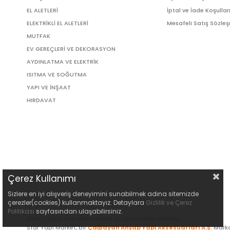
EL ALETLERİ
İptal ve İade Koşullar
ELEKTRİKLİ EL ALETLERİ
Mesafeli Satış Sözle
MUTFAK
EV GEREÇLERİ VE DEKORASYON
AYDINLATMA VE ELEKTRİK
ISITMA VE SOĞUTMA
YAPI VE İNŞAAT
HIRDAVAT
Çerez Kullanımı
Sizlere en iyi alışveriş deneyimini sunabilmek adına sitemizde
çerezler(cookies) kullanmaktayız. Detaylara
Gizlilik ve Çerez
Politikası
sayfasından ulaşabilirsiniz.
2009 - 2026 Star Yapı Market © Tüm Hakları Saklıdır.
Star Yapı Market, bir
Çağlayan Ahşap Yapı Aksesuarları A.Ş.
Marka