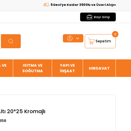
5 Desi’ye Kadar 3500₺ ve Üzeri Alışverişlerde
KARG
Bayi Girişi
0
Sepetim
 VE
ISITMA VE
YAPI VE
HIRDAVAT
SOĞUTMA
İNŞAAT
ltı 20*25 Kromajlı
858