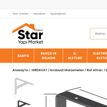
Yeni Ürünler
Hesabım
Siparişlerim
BAHÇE VE
EL
ELEKTRİK
BANYO
BALKON
ALETLERİ
ALETL
Anasayfa
HIRDAVAT
Hırdavat Malzemeleri
Raf Altları