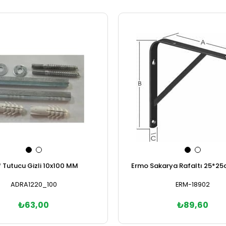
 Tutucu Gizli 10x100 MM
Ermo Sakarya Rafaltı 25*25
ADRA1220_100
ERM-18902
₺63,00
₺89,60