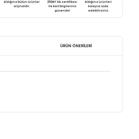
Aldığınız bütün ürünler
256BIT SSL sertifikası
Aldığınız ürünleri
orijinaldir.
ile kart bilgileriniz
kolayca iade
güvende!
edebilirsiniz.
ÜRÜN ÖNERILERI