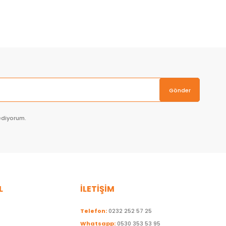
Sepete Ekle
Gönder
ediyorum.
L
İLETİŞİM
Telefon:
0232 252 57 25
Whatsapp:
0530 353 53 95