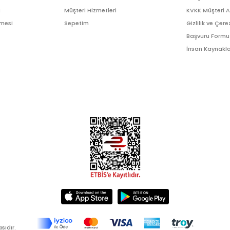
ı
Müşteri Hizmetleri
KVKK Müşteri 
şmesi
Sepetim
Gizlilik ve Çere
Başvuru Formu
İnsan Kaynakla
sıdır.