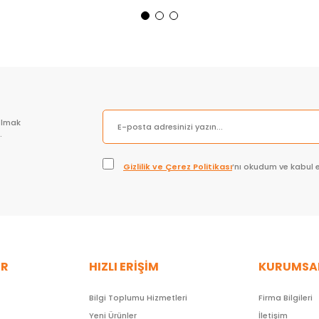
Sepete Ekle
Sepete Ekle
olmak
.
Gizlilik ve Çerez Politikası
’nı okudum ve kabul 
ER
HIZLI ERİŞİM
KURUMSA
Bilgi Toplumu Hizmetleri
Firma Bilgileri
Yeni Ürünler
İletişim