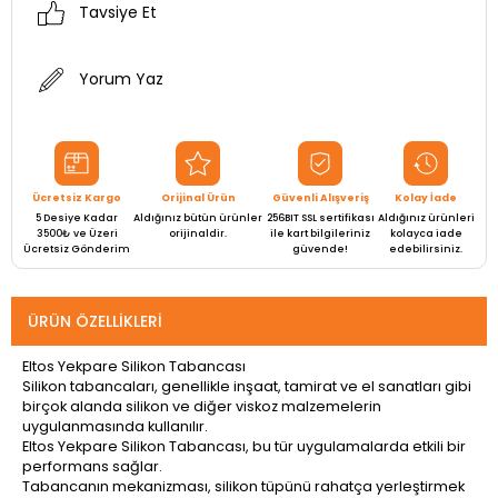
Tavsiye Et
Yorum Yaz
Ücretsiz Kargo
Orijinal Ürün
Güvenli Alışveriş
Kolay İade
5 Desiye Kadar
Aldığınız bütün ürünler
256BIT SSL sertifikası
Aldığınız ürünleri
3500₺ ve Üzeri
orijinaldir.
ile kart bilgileriniz
kolayca iade
Ücretsiz Gönderim
güvende!
edebilirsiniz.
ÜRÜN ÖZELLIKLERI
Eltos Yekpare Silikon Tabancası
Silikon tabancaları, genellikle inşaat, tamirat ve el sanatları gibi
birçok alanda silikon ve diğer viskoz malzemelerin
uygulanmasında kullanılır.
Eltos Yekpare Silikon Tabancası, bu tür uygulamalarda etkili bir
performans sağlar.
Tabancanın mekanizması, silikon tüpünü rahatça yerleştirmek