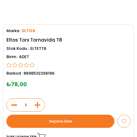
Marka
:
ELTOS
Eltos Torx Tornavida T8
Stok Kodu
ELTETT8
ADET
Barkod
:
8698532266166
₺78,00
İstek Listeme Ekle