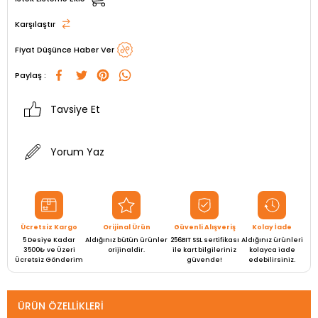
Karşılaştır
Fiyat Düşünce Haber Ver
Paylaş :
Tavsiye Et
Yorum Yaz
Ücretsiz Kargo
Orijinal Ürün
Güvenli Alışveriş
Kolay İade
5 Desiye Kadar
Aldığınız bütün ürünler
256BIT SSL sertifikası
Aldığınız ürünleri
3500₺ ve Üzeri
orijinaldir.
ile kart bilgileriniz
kolayca iade
Ücretsiz Gönderim
güvende!
edebilirsiniz.
ÜRÜN ÖZELLIKLERI