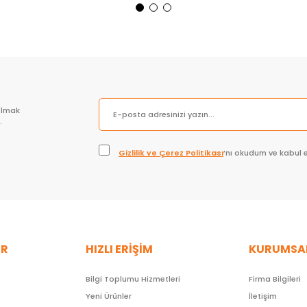
Sepete Ekle
Sepete Ekle
olmak
.
Gizlilik ve Çerez Politikası
’nı okudum ve kabul 
ER
HIZLI ERİŞİM
KURUMSA
Bilgi Toplumu Hizmetleri
Firma Bilgileri
Yeni Ürünler
İletişim