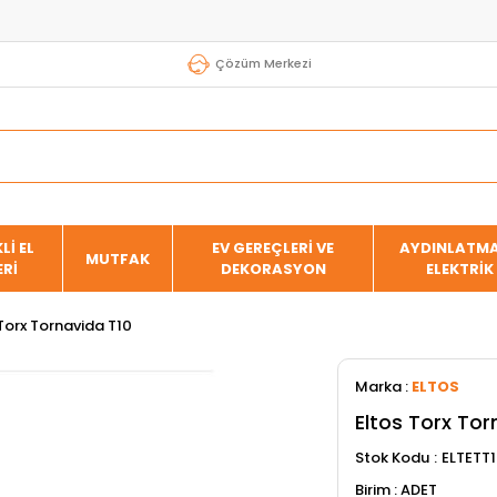
Çözüm Merkezi
Lİ EL
EV GEREÇLERİ VE
AYDINLATMA
MUTFAK
ERİ
DEKORASYON
ELEKTRİK
Torx Tornavida T10
Marka
:
ELTOS
Eltos Torx Tor
Stok Kodu
ELTETT
ADET