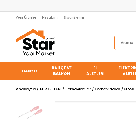
Yeni Ürünler
Hesabım
Siparişlerim
BAHÇE VE
EL
ELEKTRİK
BANYO
BALKON
ALETLERİ
ALETL
Anasayfa
EL ALETLERİ
Tornavidalar
Tornavidalar
Eltos 