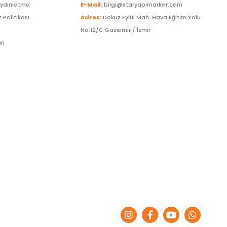
Aydınlatma
E-Mail:
bilgi@staryapimarket.com
z Politikası
Adres:
Dokuz Eylül Mah. Hava Eğitim Yolu
No:12/C Gaziemir / İzmir
rı