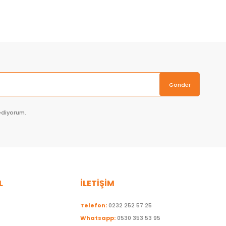
Sepete Ekle
Gönder
ediyorum.
L
İLETİŞİM
Telefon:
0232 252 57 25
Whatsapp:
0530 353 53 95