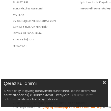
EL ALETLERİ
İptal ve İade Koşullar
ELEKTRİKLİ EL ALETLERİ
Mesafeli Satış Sözle
MUTFAK
EV GEREÇLERİ VE DEKORASYON
AYDINLATMA VE ELEKTRİK
ISITMA VE SOĞUTMA
YAPI VE İNŞAAT
HIRDAVAT
Çerez Kullanımı
Sizlere en iyi alışveriş deneyimini sunabilmek adına sitemizde
çerezler(cookies) kullanmaktayız. Detaylara
Gizlilik ve Çerez
Politikası
sayfasından ulaşabilirsiniz.
2009 - 2026 Star Yapı Market © Tüm Hakları Saklıdır.
Star Yapı Market, bir
Çağlayan Ahşap Yapı Aksesuarları A.Ş.
Marka