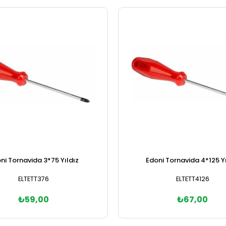
ni Tornavida 3*75 Yıldız
Edoni Tornavida 4*125 Yı
ELTETT376
ELTETT4126
₺59,00
₺67,00