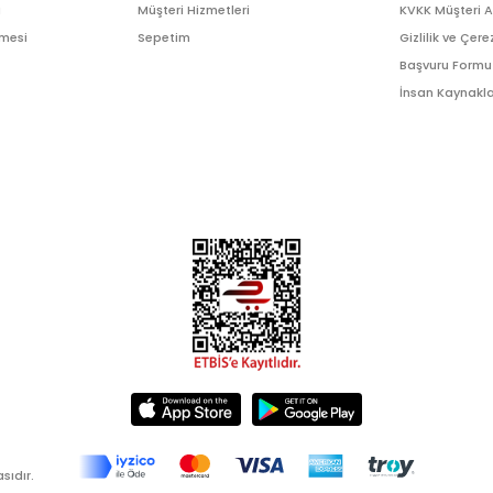
ı
Müşteri Hizmetleri
KVKK Müşteri 
şmesi
Sepetim
Gizlilik ve Çere
Başvuru Formu
İnsan Kaynakla
sıdır.