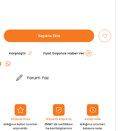
Karşılaştır
Fiyat Düşünce Haber Ver
Yorum Yaz
Orijinal Ürün
Güvenli Alışveriş
Kolay İade
Aldığınız bütün ürünler
256BIT SSL sertifikası
Aldığınız ürünleri
orijinaldir.
ile kart bilgileriniz
kolayca iade