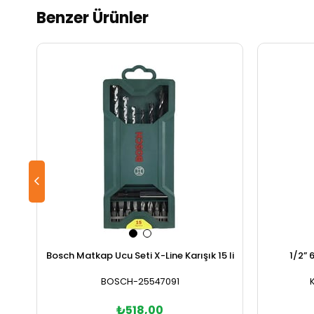
Benzer Ürünler
Bosch Matkap Ucu Seti X-Line Karışık 15 li
1/2” 
BOSCH-25547091
₺518,00