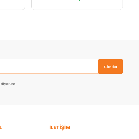
Sepete Ekle
Gönder
ediyorum.
L
İLETİŞİM