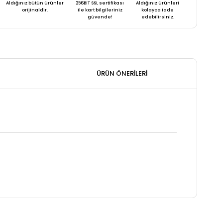
Aldığınız bütün ürünler
256BIT SSL sertifikası
Aldığınız ürünleri
orijinaldir.
ile kart bilgileriniz
kolayca iade
güvende!
edebilirsiniz.
ÜRÜN ÖNERILERI