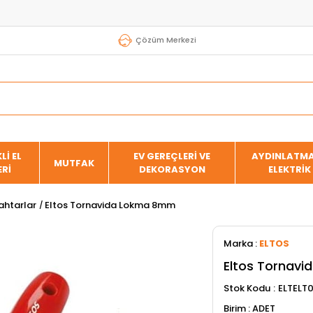
Çözüm Merkezi
Lİ EL
EV GEREÇLERİ VE
AYDINLATMA
MUTFAK
ERİ
DEKORASYON
ELEKTRİK
htarlar
Eltos Tornavida Lokma 8mm
Marka
:
ELTOS
Eltos Tornav
Stok Kodu
ELTELT
ADET