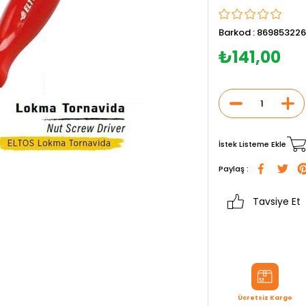
Barkod
:
869853226
₺141,00
İstek Listeme Ekle
Paylaş :
Tavsiye Et
Ücretsiz Kargo