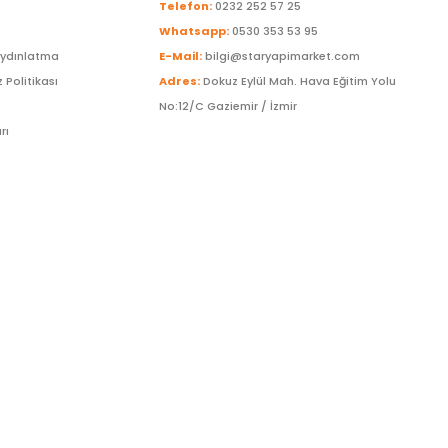
Telefon:
0232 252 57 25
Whatsapp:
0530 353 53 95
Aydınlatma
E-Mail:
bilgi@staryapimarket.com
z Politikası
Adres:
Dokuz Eylül Mah. Hava Eğitim Yolu
No:12/C Gaziemir / İzmir
rı