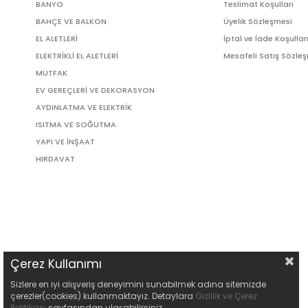
BANYO
Teslimat Koşulları
BAHÇE VE BALKON
Üyelik Sözleşmesi
EL ALETLERİ
İptal ve İade Koşullar
ELEKTRİKLİ EL ALETLERİ
Mesafeli Satış Sözle
MUTFAK
EV GEREÇLERİ VE DEKORASYON
AYDINLATMA VE ELEKTRİK
ISITMA VE SOĞUTMA
YAPI VE İNŞAAT
HIRDAVAT
Çerez Kullanımı
Sizlere en iyi alışveriş deneyimini sunabilmek adına sitemizde
çerezler(cookies) kullanmaktayız. Detaylara
Gizlilik ve Çerez
Politikası
sayfasından ulaşabilirsiniz.