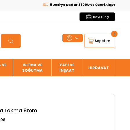
5 Desi’ye Kadar 3500₺ ve Üzeri Alışverişlerde
KARG
Bayi Girişi
0
Sepetim
 VE
ISITMA VE
YAPI VE
HIRDAVAT
SOĞUTMA
İNŞAAT
ida Lokma 8mm
008