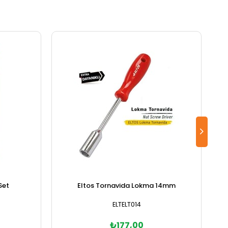
Set
Eltos Tornavida Lokma 14mm
ELTELT014
₺177,00