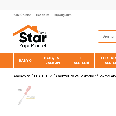
Yeni Ürünler
Hesabım
Siparişlerim
BAHÇE VE
EL
ELEKTRİK
BANYO
BALKON
ALETLERİ
ALETL
Anasayfa
EL ALETLERİ
Anahtarlar ve Lokmalar
Lokma Ana