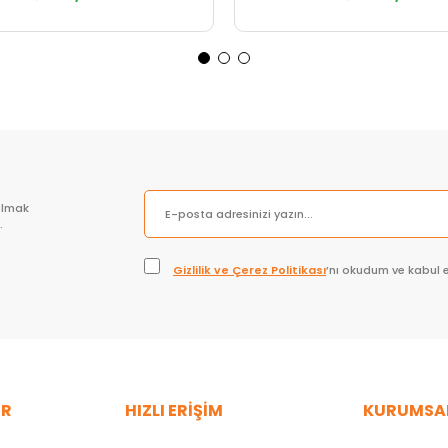
Sepete Ekle
Sepete Ekle
olmak
.
Gizlilik ve Çerez Politikası
’nı okudum ve kabul 
ER
HIZLI ERİŞİM
KURUMSA