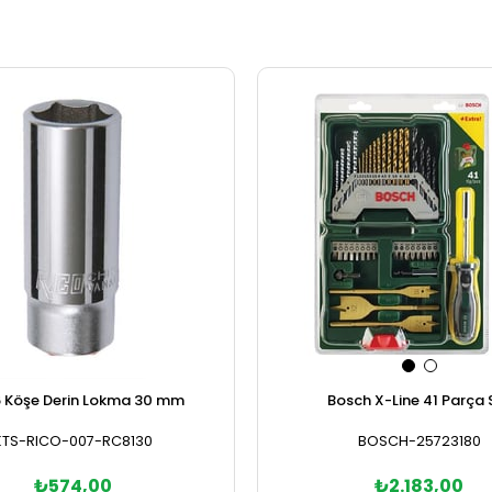
6 Köşe Derin Lokma 30 mm
Bosch X-Line 41 Parça 
KTS-RICO-007-RC8130
BOSCH-25723180
₺574,00
₺2.183,00