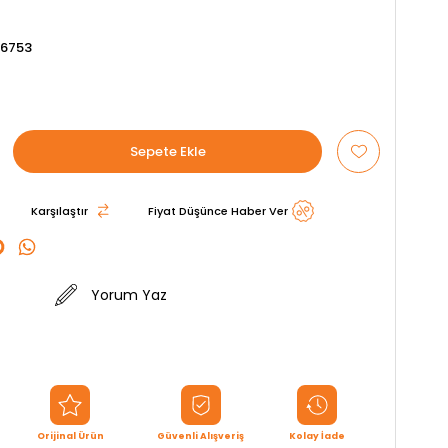
6753
Karşılaştır
Fiyat Düşünce Haber Ver
Yorum Yaz
Orijinal Ürün
Güvenli Alışveriş
Kolay İade