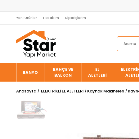
Yeni Ürünler
Hesabım
Siparişlerim
BAHÇE VE
EL
ELEKTRİK
BANYO
BALKON
ALETLERİ
ALETL
Anasayfa
ELEKTRİKLİ EL ALETLERİ
Kaynak Makineleri
Kayna