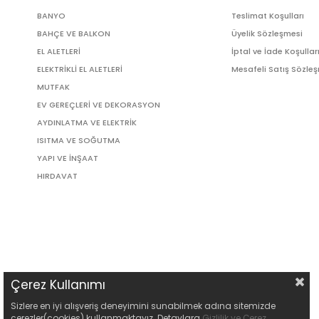
BANYO
Teslimat Koşulları
BAHÇE VE BALKON
Üyelik Sözleşmesi
EL ALETLERİ
İptal ve İade Koşullar
ELEKTRİKLİ EL ALETLERİ
Mesafeli Satış Sözle
MUTFAK
EV GEREÇLERİ VE DEKORASYON
AYDINLATMA VE ELEKTRİK
ISITMA VE SOĞUTMA
YAPI VE İNŞAAT
HIRDAVAT
Çerez Kullanımı
Sizlere en iyi alışveriş deneyimini sunabilmek adına sitemizde
çerezler(cookies) kullanmaktayız. Detaylara
Gizlilik ve Çerez