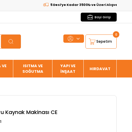
5 Desi’ye Kadar 3500₺ ve Üzeri Alışverişlerde
KARGO
Bayi Girişi
0
Sepetim
 VE
ISITMA VE
YAPI VE
HIRDAVAT
SOĞUTMA
İNŞAAT
ru Kaynak Makinası CE
1