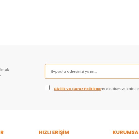
olmak
.
Gizlilik ve Çerez Politikası
’nı okudum ve kabul 
ER
HIZLI ERİŞİM
KURUMSA