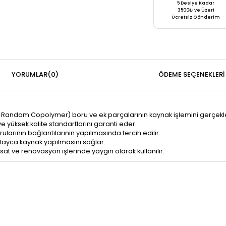
5 Desiye Kadar
3500₺ ve Üzeri
Ücretsiz Gönderim
YORUMLAR
(0)
ÖDEME SEÇENEKLERI
 Random Copolymer) boru ve ek parçalarının kaynak işlemini gerçekleş
e yüksek kalite standartlarını garanti eder.
ularının bağlantılarının yapılmasında tercih edilir.
olayca kaynak yapılmasını sağlar.
isat ve renovasyon işlerinde yaygın olarak kullanılır.