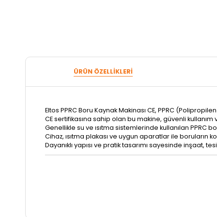
ÜRÜN ÖZELLIKLERI
Eltos PPRC Boru Kaynak Makinası CE, PPRC (Polipropilen
CE sertifikasına sahip olan bu makine, güvenli kullanım v
Genellikle su ve ısıtma sistemlerinde kullanılan PPRC bor
Cihaz, ısıtma plakası ve uygun aparatlar ile boruların k
Dayanıklı yapısı ve pratik tasarımı sayesinde inşaat, tes