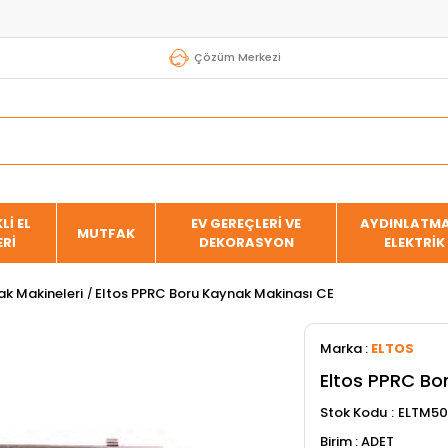
Çözüm Merkezi
Lİ EL
EV GEREÇLERİ VE
AYDINLATMA
MUTFAK
ERİ
DEKORASYON
ELEKTRİK
k Makineleri
Eltos PPRC Boru Kaynak Makinası CE
Marka
:
ELTOS
Eltos PPRC Bo
Stok Kodu
ELTM50
ADET