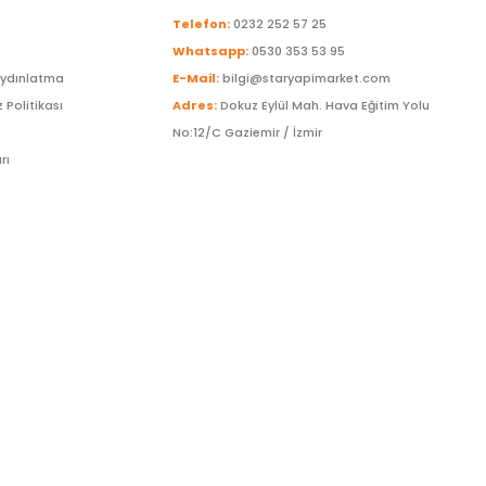
Telefon:
0232 252 57 25
Whatsapp:
0530 353 53 95
Aydınlatma
E-Mail:
bilgi@staryapimarket.com
z Politikası
Adres:
Dokuz Eylül Mah. Hava Eğitim Yolu
No:12/C Gaziemir / İzmir
rı