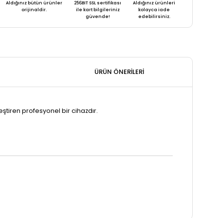
Aldığınız bütün ürünler
256BIT SSL sertifikası
Aldığınız ürünleri
orijinaldir.
ile kart bilgileriniz
kolayca iade
güvende!
edebilirsiniz.
ÜRÜN ÖNERILERI
tiren profesyonel bir cihazdır.