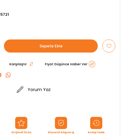
5721
Karşılaştır
Fiyat Düşünce Haber Ver
Yorum Yaz
Orijinal Ürün
Güvenli Alışveriş
Kolay İade