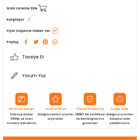
İstek Listeme Ekle
Karşılaştır
Fiyat Düşünce Haber Ver
Paylaş :
Tavsiye Et
Yorum Yaz
Ücretsiz Kargo
Orijinal Ürün
Güvenli Alışveriş
Kolay İade
5 Desiye Kadar
Aldığınız bütün ürünler
256BIT SSL sertifikası
Aldığınız ürünleri
3500₺ ve Üzeri
orijinaldir.
ile kart bilgileriniz
kolayca iade
Ücretsiz Gönderim
güvende!
edebilirsiniz.