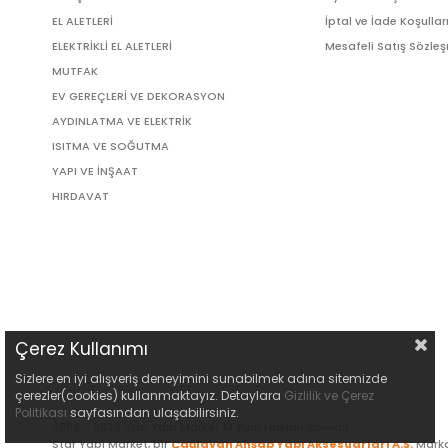
EL ALETLERİ
İptal ve İade Koşullar
ELEKTRİKLİ EL ALETLERİ
Mesafeli Satış Sözle
MUTFAK
EV GEREÇLERİ VE DEKORASYON
AYDINLATMA VE ELEKTRİK
ISITMA VE SOĞUTMA
YAPI VE İNŞAAT
HIRDAVAT
Çerez Kullanımı
Sizlere en iyi alışveriş deneyimini sunabilmek adına sitemizde
çerezler(cookies) kullanmaktayız. Detaylara
Gizlilik ve Çerez
Politikası
sayfasından ulaşabilirsiniz.
2009 - 2026 Star Yapı Market © Tüm Hakları Saklıdır.
Star Yapı Market, bir
Çağlayan Ahşap Yapı Aksesuarları A.Ş.
Marka