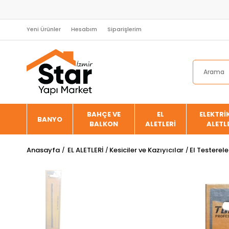
Yeni Ürünler
Hesabım
Siparişlerim
BAHÇE VE
EL
ELEKTRİK
BANYO
BALKON
ALETLERİ
ALETL
Anasayfa
EL ALETLERİ
Kesiciler ve Kazıyıcılar
El Testerele