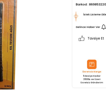
Barkod
:
86985322
İstek Listeme Ekl
Gelince Haber Ver
Tavsiye Et
Ücretsiz Kargo
5 Desiye Kadar
3500₺ ve Üzeri
Ücretsiz Gönderim