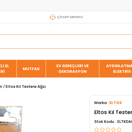
Çözüm Merkezi
Lİ EL
EV GEREÇLERİ VE
AYDINLATMA
MUTFAK
ERİ
DEKORASYON
ELEKTRİK
ri
Eltos Kıl Testere Ağzı
Marka
:
ELTOS
Eltos Kıl Teste
Stok Kodu
ELTKDA