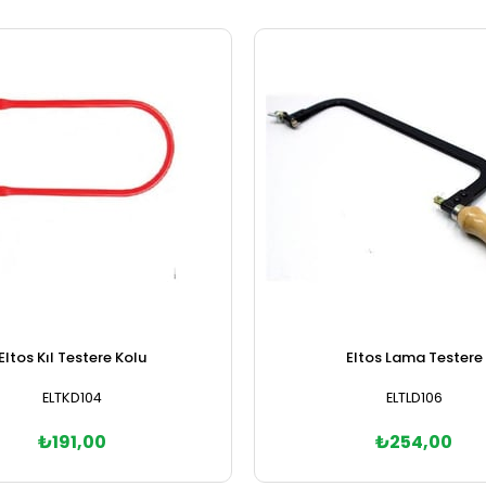
Eltos Kıl Testere Kolu
Eltos Lama Testere
ELTKD104
ELTLD106
₺191,00
₺254,00