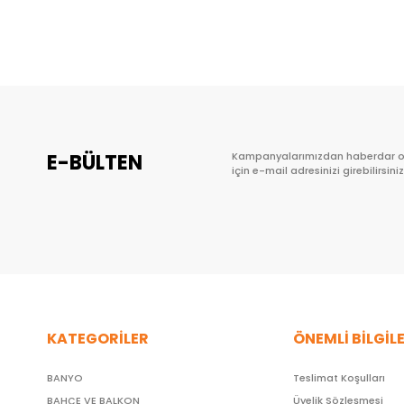
Sepete Ekle
E-BÜLTEN
Kampanyalarımızdan haberdar 
için e-mail adresinizi girebilirsiniz
KATEGORİLER
ÖNEMLİ BİLGİL
BANYO
Teslimat Koşulları
BAHÇE VE BALKON
Üyelik Sözleşmesi