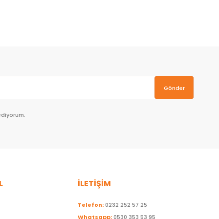
Sepete Ekle
Gönder
ediyorum.
L
İLETİŞİM
Telefon:
0232 252 57 25
Whatsapp:
0530 353 53 95