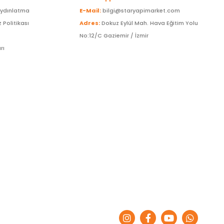
Aydınlatma
E-Mail:
bilgi@staryapimarket.com
z Politikası
Adres:
Dokuz Eylül Mah. Hava Eğitim Yolu
No:12/C Gaziemir / İzmir
rı