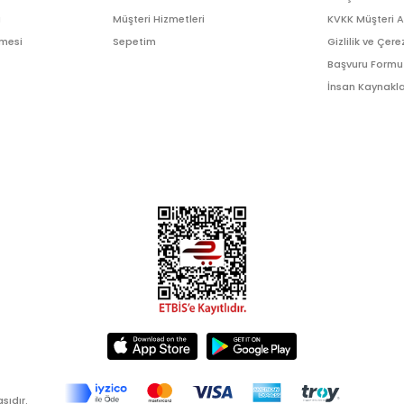
ı
Müşteri Hizmetleri
KVKK Müşteri 
şmesi
Sepetim
Gizlilik ve Çere
Başvuru Formu
İnsan Kaynakla
sıdır.