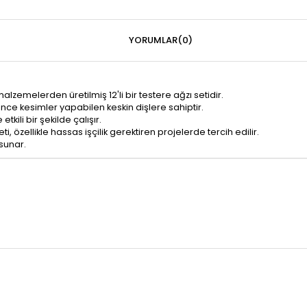
YORUMLAR
(0)
ı malzemelerden üretilmiş 12'li bir testere ağzı setidir.
 ince kesimler yapabilen keskin dişlere sahiptir.
kili bir şekilde çalışır.
i, özellikle hassas işçilik gerektiren projelerde tercih edilir.
 sunar.