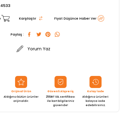
04533
e
Karşılaştır
Fiyat Düşünce Haber Ver
Paylaş :
Yorum Yaz
Orijinal Ürün
Güvenli Alışveriş
Kolay İade
Aldığınız bütün ürünler
256BIT SSL sertifikası
Aldığınız ürünleri
orijinaldir.
ile kart bilgileriniz
kolayca iade
güvende!
edebilirsiniz.