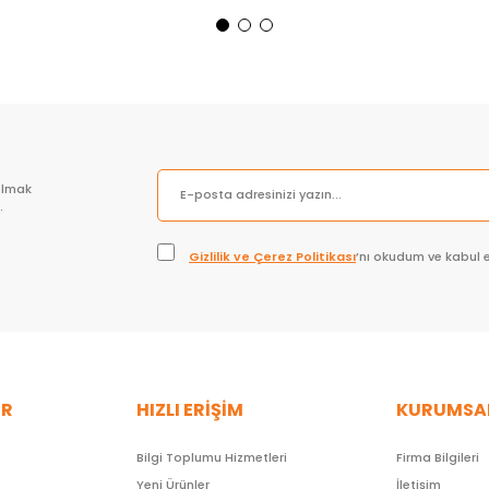
Sepete Ekle
Sepete Ekle
olmak
.
Gizlilik ve Çerez Politikası
’nı okudum ve kabul 
ER
HIZLI ERİŞİM
KURUMSA
Bilgi Toplumu Hizmetleri
Firma Bilgileri
Yeni Ürünler
İletişim