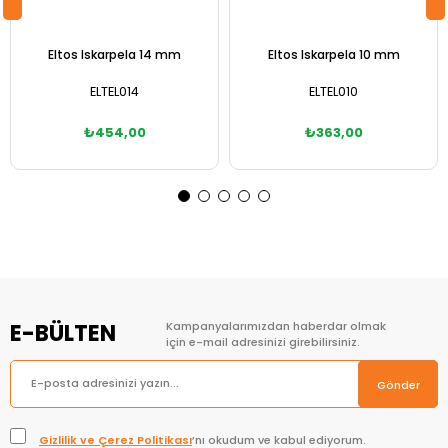
Eltos Iskarpela 14 mm
Eltos Iskarpela 10 mm
ELTEL014
ELTEL010
₺454,00
₺363,00
Sepete Ekle
Sepete Ekle
E-BÜLTEN
Kampanyalarımızdan haberdar olmak
için e-mail adresinizi girebilirsiniz.
Gönder
Gizlilik ve Çerez Politikası
’nı okudum ve kabul ediyorum.