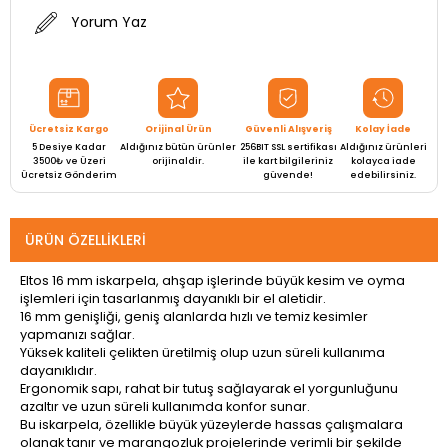
Yorum Yaz
Ücretsiz Kargo
Orijinal Ürün
Güvenli Alışveriş
Kolay İade
5 Desiye Kadar
Aldığınız bütün ürünler
256BIT SSL sertifikası
Aldığınız ürünleri
3500₺ ve Üzeri
orijinaldir.
ile kart bilgileriniz
kolayca iade
Ücretsiz Gönderim
güvende!
edebilirsiniz.
ÜRÜN ÖZELLIKLERI
Eltos 16 mm iskarpela, ahşap işlerinde büyük kesim ve oyma
işlemleri için tasarlanmış dayanıklı bir el aletidir.
16 mm genişliği, geniş alanlarda hızlı ve temiz kesimler
yapmanızı sağlar.
Yüksek kaliteli çelikten üretilmiş olup uzun süreli kullanıma
dayanıklıdır.
Ergonomik sapı, rahat bir tutuş sağlayarak el yorgunluğunu
azaltır ve uzun süreli kullanımda konfor sunar.
Bu iskarpela, özellikle büyük yüzeylerde hassas çalışmalara
olanak tanır ve marangozluk projelerinde verimli bir şekilde