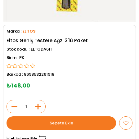
Marka
:
ELTOS
Eltos Geniş Testere Ağzı 3'lü Paket
Stok Kodu
ELTGDA611
PK
Barkod
:
8698532261918
₺148,00
İstek Listeme Ekle