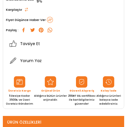
Karşılaştır
Fiyat Düşünce Haber Ver
Paylaş :
Tavsiye Et
Yorum Yaz
Ücretsiz Kargo
Orijinal Ürün
Güvenli Alışveriş
Kolay İade
5 Desiye Kadar
Aldığınız bütün ürünler
256BIT SSL sertifikası
Aldığınız ürünleri
3500₺ ve Üzeri
orijinaldir.
ile kart bilgileriniz
kolayca iade
Ücretsiz Gönderim
güvende!
edebilirsiniz.
ÜRÜN ÖZELLIKLERI