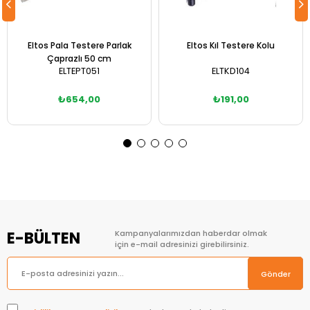
Eltos Pala Testere Parlak
Eltos Kıl Testere Kolu
Çaprazlı 50 cm
ELTEPT051
ELTKD104
₺654,00
₺191,00
Sepete Ekle
Sepete Ekle
E-BÜLTEN
Kampanyalarımızdan haberdar olmak
için e-mail adresinizi girebilirsiniz.
Gönder