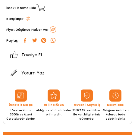
İstek Listeme Ekle
Karşılaştır
Fiyat Düşünce Haber Ver
Paylaş :
Tavsiye Et
Yorum Yaz
Ücretsiz Kargo
Orijinal Ürün
Güvenli Alışveriş
Kolay İade
5 Desiye Kadar
Aldığınız bütün ürünler
256BIT SSL sertifikası
Aldığınız ürünleri
3500₺ ve Üzeri
orijinaldir.
ile kart bilgileriniz
kolayca iade
Ücretsiz Gönderim
güvende!
edebilirsiniz.