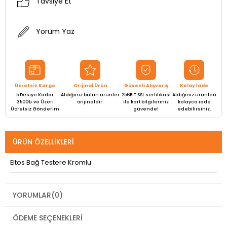
Tavsiye Et
Yorum Yaz
Ücretsiz Kargo
Orijinal Ürün
Güvenli Alışveriş
Kolay İade
5 Desiye Kadar
Aldığınız bütün ürünler
256BIT SSL sertifikası
Aldığınız ürünleri
3500₺ ve Üzeri
orijinaldir.
ile kart bilgileriniz
kolayca iade
Ücretsiz Gönderim
güvende!
edebilirsiniz.
ÜRÜN ÖZELLIKLERI
Eltos Bağ Testere Kromlu
YORUMLAR
(0)
ÖDEME SEÇENEKLERI