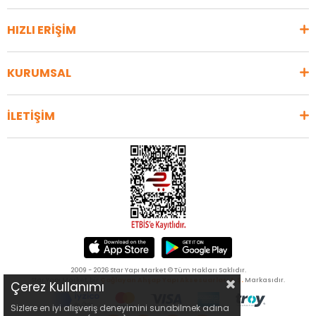
HIZLI ERİŞİM
KURUMSAL
İLETİŞİM
2009 - 2026 Star Yapı Market © Tüm Hakları Saklıdır.
Star Yapı Market, bir
Çağlayan Ahşap Yapı Aksesuarları A.Ş.
Markasıdır.
Çerez Kullanımı
Sizlere en iyi alışveriş deneyimini sunabilmek adına