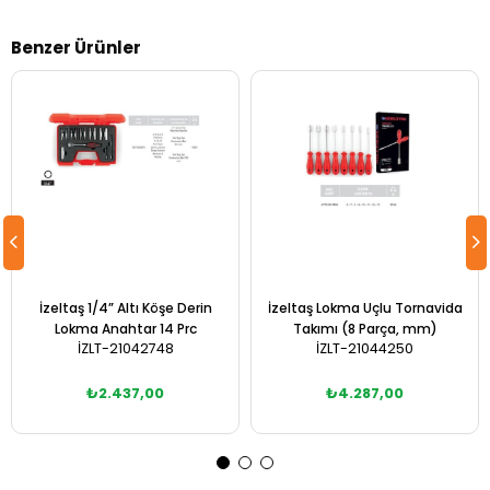
Benzer Ürünler
İzeltaş 1/4” Altı Köşe Derin
İzeltaş Lokma Uçlu Tornavida
Lokma Anahtar 14 Prc
Takımı (8 Parça, mm)
İZLT-21042748
İZLT-21044250
₺2.437,00
₺4.287,00
Sepete Ekle
Sepete Ekle