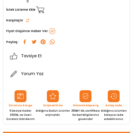
İstek Listeme Ekle
Karşılaştır
Fiyat Düşünce Haber Ver
Paylaş :
Tavsiye Et
Yorum Yaz
Ücretsiz Kargo
Orijinal Ürün
Güvenli Alışveriş
Kolay İade
5 Desiye Kadar
Aldığınız bütün ürünler
256BIT SSL sertifikası
Aldığınız ürünleri
3500₺ ve Üzeri
orijinaldir.
ile kart bilgileriniz
kolayca iade
Ücretsiz Gönderim
güvende!
edebilirsiniz.