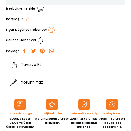
İstek Listeme Ekle
Karşılaştır
Fiyat Düşünce Haber Ver
Gelince Haber Ver
Paylaş :
Tavsiye Et
Yorum Yaz
Ücretsiz Kargo
Orijinal Ürün
Güvenli Alışveriş
Kolay İade
5 Desiye Kadar
Aldığınız bütün ürünler
256BIT SSL sertifikası
Aldığınız ürünleri
3500₺ ve Üzeri
orijinaldir.
ile kart bilgileriniz
kolayca iade
Ücretsiz Gönderim
güvende!
edebilirsiniz.