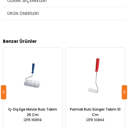
ÖDEME SEÇENEKLERI
ÜRÜN ÖNERILERI
Benzer Ürünler
İç-Dış Ege Mavisi Rulo Takım
Parmak Rulo Sünger Takım 10
25 Cm
Cm
İZFR.16859
İZFR.10864