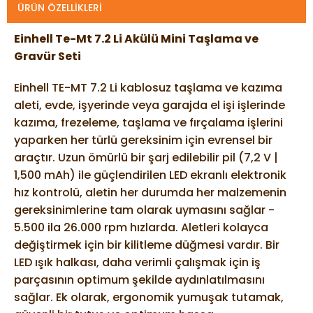
ÜRÜN ÖZELLIKLERI
Einhell Te-Mt 7.2 Li Akülü Mini Taşlama ve 
Gravür Seti
Einhell TE-MT 7.2 Li kablosuz taşlama ve kazıma 
aleti, evde, işyerinde veya garajda el işi işlerinde 
kazıma, frezeleme, taşlama ve fırçalama işlerini 
yaparken her türlü gereksinim için evrensel bir 
araçtır. Uzun ömürlü bir şarj edilebilir pil (7,2 V | 
1,500 mAh) ile güçlendirilen LED ekranlı elektronik 
hız kontrolü, aletin her durumda her malzemenin 
gereksinimlerine tam olarak uymasını sağlar - 
5.500 ila 26.000 rpm hızlarda. Aletleri kolayca 
değiştirmek için bir kilitleme düğmesi vardır. Bir 
LED ışık halkası, daha verimli çalışmak için iş 
parçasının optimum şekilde aydınlatılmasını 
sağlar. Ek olarak, ergonomik yumuşak tutamak, 