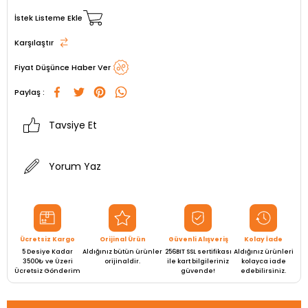
İstek Listeme Ekle
Karşılaştır
Fiyat Düşünce Haber Ver
Paylaş :
Tavsiye Et
Yorum Yaz
Ücretsiz Kargo
Orijinal Ürün
Güvenli Alışveriş
Kolay İade
5 Desiye Kadar
Aldığınız bütün ürünler
256BIT SSL sertifikası
Aldığınız ürünleri
3500₺ ve Üzeri
orijinaldir.
ile kart bilgileriniz
kolayca iade
Ücretsiz Gönderim
güvende!
edebilirsiniz.