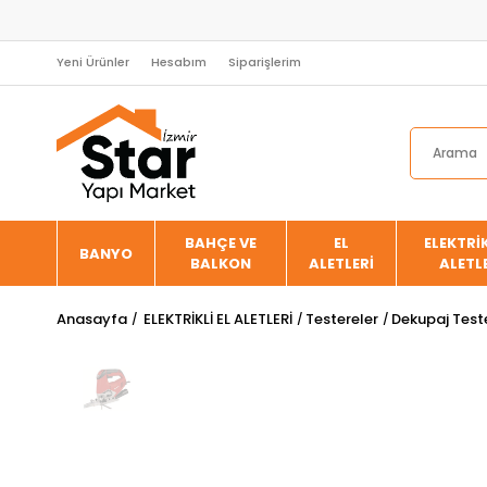
Yeni Ürünler
Hesabım
Siparişlerim
BAHÇE VE
EL
ELEKTRİK
BANYO
BALKON
ALETLERİ
ALETL
Anasayfa
ELEKTRİKLİ EL ALETLERİ
Testereler
Dekupaj Test