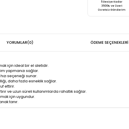
5 Desiye Kadar
3500₺ ve Üzeri
Ücretsiz Gönderim
YORUMLAR
(0)
ÖDEME SEÇENEKLERI
 için ideal bir el aletidir.
sim yapmanızı sağlar.
 hızı seçeneği sunar.
ği, daha fazla esneklik sağlar.
ettirir.
tırır ve uzun süreli kullanımlarda rahatlık sağlar.
nmak için uygundur.
anak tanır.