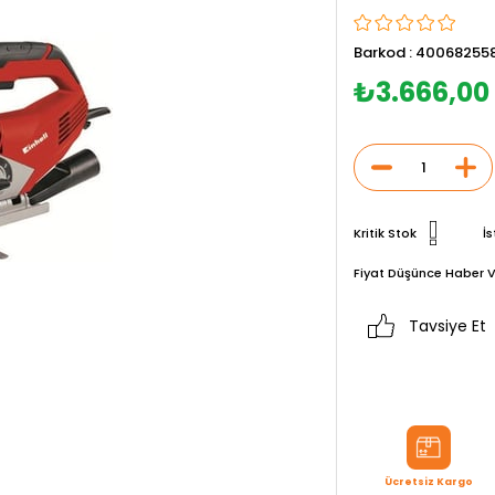
Barkod
:
400682558
₺3.666,00
Kritik Stok
İs
Fiyat Düşünce Haber V
Tavsiye Et
Ücretsiz Kargo