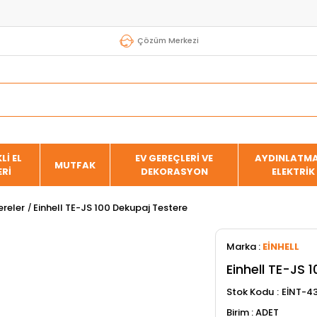
Çözüm Merkezi
Lİ EL
EV GEREÇLERİ VE
AYDINLATMA
MUTFAK
ERİ
DEKORASYON
ELEKTRİK
ereler
Einhell TE-JS 100 Dekupaj Testere
Marka
:
EİNHELL
Einhell TE-JS 
Stok Kodu
EİNT-4
ADET