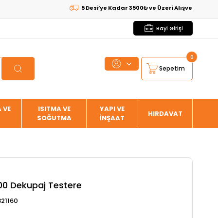
5 Desi’ye Kadar 3500₺ ve Üzeri Alışverişlerde
KARGO
Bayi Girişi
0
Sepetim
 VE
ISITMA VE
YAPI VE
HIRDAVAT
SOĞUTMA
İNŞAAT
100 Dekupaj Testere
321160