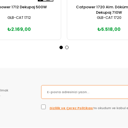
ower 1712 Dekupaj 500W
Catpower 1720 Alm. Döküm 
Dekupaj 710W
GLB-CAT 1712
GLB-CAT 1720
₺2.169,00
₺5.518,00
Sepete Ekle
Sepete Ekle
olmak
.
Gizlilik ve Çerez Politikası
’nı okudum ve kabul 