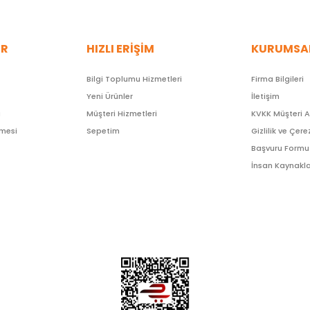
ER
HIZLI ERİŞİM
KURUMSA
Bilgi Toplumu Hizmetleri
Firma Bilgileri
Yeni Ürünler
İletişim
ı
Müşteri Hizmetleri
KVKK Müşteri 
şmesi
Sepetim
Gizlilik ve Çere
Başvuru Formu
İnsan Kaynakla