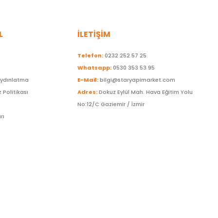
L
İLETİŞİM
Telefon:
0232 252 57 25
Whatsapp:
0530 353 53 95
Aydınlatma
E-Mail:
bilgi@staryapimarket.com
z Politikası
Adres:
Dokuz Eylül Mah. Hava Eğitim Yolu
No:12/C Gaziemir / İzmir
rı