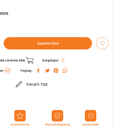
1515
tek Listeme Ekle
Karşılaştır
er
Paylaş :
Yorum Yaz
Orijinal Ürün
Güvenli Alışveriş
Kolay İade