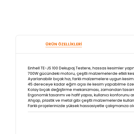
ÜRÜN ÖZELLIKLERI
Einhell TE-JS 100 Dekupaj Testere, hassas kesimler yapmak
700W gücündeki motoru, çeşitli malzemelerde etkili ke
Ayarlanabilir bıçak hızı, farklı malzemelere uygun kesim
45 dereceye kadar eğim açısı ile kesim yapabilme özelli
Kolay bıçak değiştirme mekanizması, zamandan tasarruf 
Ergonomik tasarımı ve hafif yapısı, kullanıcı konforunu ar
Ahşap, plastik ve metal gibi çeşitli malzemelerde kulla
Farklı projelerinizde yüksek hassasiyetle çalışmanıza ol