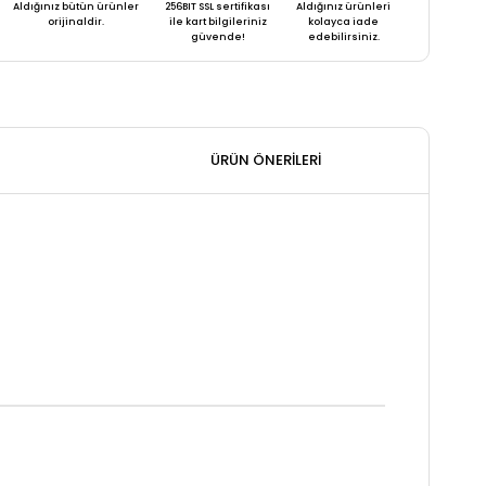
Aldığınız bütün ürünler
256BIT SSL sertifikası
Aldığınız ürünleri
orijinaldir.
ile kart bilgileriniz
kolayca iade
güvende!
edebilirsiniz.
ÜRÜN ÖNERILERI