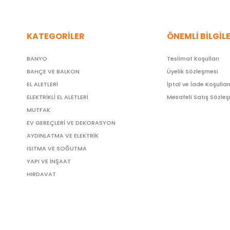
KATEGORİLER
ÖNEMLİ BİLGİL
BANYO
Teslimat Koşulları
BAHÇE VE BALKON
Üyelik Sözleşmesi
EL ALETLERİ
İptal ve İade Koşullar
ELEKTRİKLİ EL ALETLERİ
Mesafeli Satış Sözle
MUTFAK
EV GEREÇLERİ VE DEKORASYON
AYDINLATMA VE ELEKTRİK
ISITMA VE SOĞUTMA
YAPI VE İNŞAAT
HIRDAVAT