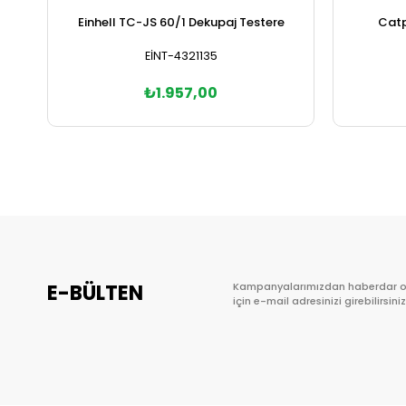
Einhell TC-JS 60/1 Dekupaj Testere
Catp
EİNT-4321135
₺1.957,00
Sepete Ekle
E-BÜLTEN
Kampanyalarımızdan haberdar 
için e-mail adresinizi girebilirsiniz