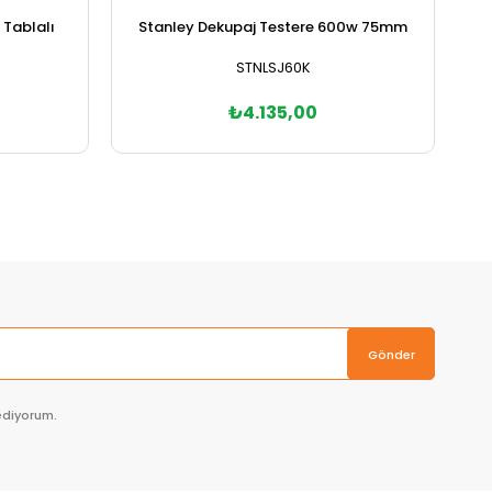
Tablalı
Stanley Dekupaj Testere 600w 75mm
STNLSJ60K
₺4.135,00
Sepete Ekle
Gönder
ediyorum.