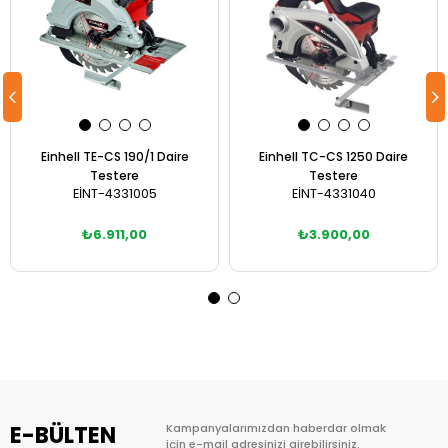
Einhell TE-CS 190/1 Daire
Einhell TC-CS 1250 Daire
Testere
Testere
EİNT-4331005
EİNT-4331040
₺6.911,00
₺3.900,00
Sepete Ekle
Sepete Ekle
E-BÜLTEN
Kampanyalarımızdan haberdar olmak
için e-mail adresinizi girebilirsiniz.