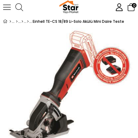
0
Einhell TE-CS 18/89 Li-Solo Akülü Mini Daire Teste