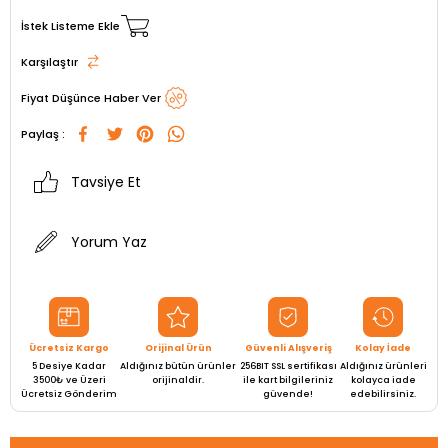
İstek Listeme Ekle
Karşılaştır
Fiyat Düşünce Haber Ver
Paylaş :
Tavsiye Et
Yorum Yaz
Ücretsiz Kargo
Orijinal Ürün
Güvenli Alışveriş
Kolay İade
5 Desiye Kadar
Aldığınız bütün ürünler
256BIT SSL sertifikası
Aldığınız ürünleri
3500₺ ve Üzeri
orijinaldir.
ile kart bilgileriniz
kolayca iade
Ücretsiz Gönderim
güvende!
edebilirsiniz.