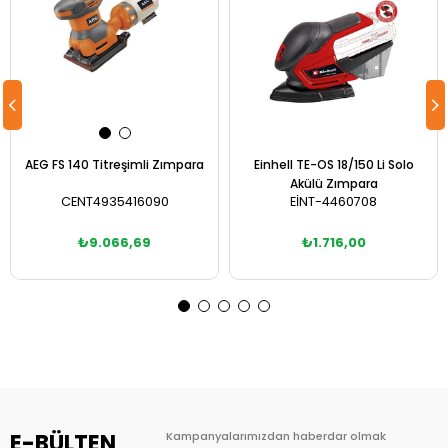
AEG FS 140 Titreşimli Zımpara
Einhell TE-OS 18/150 Li Solo
Akülü Zımpara
CENT4935416090
EİNT-4460708
₺9.066,69
₺1.716,00
Sepete Ekle
Sepete Ekle
E-BÜLTEN
Kampanyalarımızdan haberdar olmak