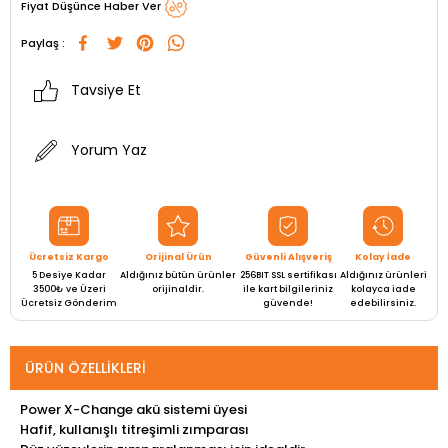
Fiyat Düşünce Haber Ver
Paylaş :
Tavsiye Et
Yorum Yaz
Ücretsiz Kargo
Orijinal Ürün
Güvenli Alışveriş
Kolay İade
5 Desiye Kadar
Aldığınız bütün ürünler
256BIT SSL sertifikası
Aldığınız ürünleri
3500₺ ve Üzeri
orijinaldir.
ile kart bilgileriniz
kolayca iade
Ücretsiz Gönderim
güvende!
edebilirsiniz.
ÜRÜN ÖZELLIKLERI
Power X-Change akü sistemi üyesi
Hafif, kullanışlı titreşimli zımparası