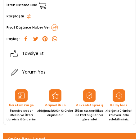
İstek Listeme Ekle
Karşılaştır
Fiyat Düşünce Haber Ver
Paylaş :
Tavsiye Et
Yorum Yaz
Ücretsiz Kargo
Orijinal Ürün
Güvenli Alışveriş
Kolay İade
5 Desiye Kadar
Aldığınız bütün ürünler
256BIT SSL sertifikası
Aldığınız ürünleri
3500₺ ve Üzeri
orijinaldir.
ile kart bilgileriniz
kolayca iade
Ücretsiz Gönderim
güvende!
edebilirsiniz.