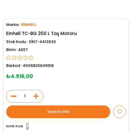
Marka
:
EİNHELL
Einhell TC-BG 200 L Taş Motoru
Stok Kodu
EİNT-4412633
ADET
Barkod
:
4006825649918
₺4.916,00
Kritik Stok