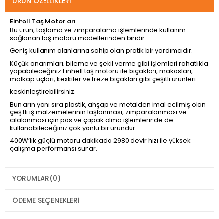
ÜRÜN ÖZELLIKLERI
Einhell Taş Motorları
Bu ürün, taşlama ve zımparalama işlemlerinde kullanım
sağlanan taş motoru modellerinden biridir.
Geniş kullanım alanlarına sahip olan pratik bir yardımcıdır.
Küçük onarımları, bileme ve şekil verme gibi işlemleri rahatlıkla
yapabileceğiniz Einhell taş motoru ile bıçakları, makasları,
matkap uçları, keskiler ve freze bıçakları gibi çeşitli ürünleri
keskinleştirebilirsiniz.
Bunların yanı sıra plastik, ahşap ve metalden imal edilmiş olan
çeşitli iş malzemelerinin taşlanması, zımparalanması ve
cilalanması için pas ve çapak alma işlemlerinde de
kullanabileceğiniz çok yönlü bir üründür.
400W’lık güçlü motoru dakikada 2980 devir hızı ile yüksek
çalışma performansı sunar.
YORUMLAR
(0)
ÖDEME SEÇENEKLERI