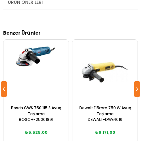
ÜRÜN ÖNERILERI
Benzer Ürünler
Bosch GWS 750 115 S Avuç
Dewalt 115mm 750 W Avuç
Taşlama
Taşlama
BOSCH-25001891
DEWALT-DWE4016
₺5.525,00
₺6.171,00