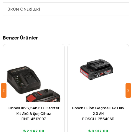
ÜRÜN ÖNERILERI
Benzer Ürünler
Einhell 18V 2,5Ah PXC Starter
Bosch Li-İon Geçmeli Akü 18V
Kit Akü & Şarj Cihaz
2.0 AH
EİNT-4512097
BOSCH-25540611
₺2.247,00
₺3.917,00