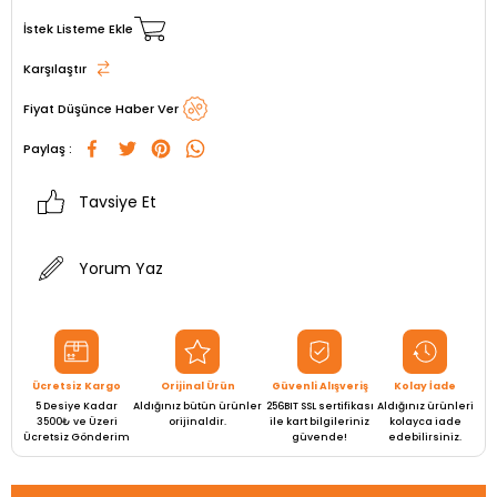
İstek Listeme Ekle
Karşılaştır
Fiyat Düşünce Haber Ver
Paylaş :
Tavsiye Et
Yorum Yaz
Ücretsiz Kargo
Orijinal Ürün
Güvenli Alışveriş
Kolay İade
5 Desiye Kadar
Aldığınız bütün ürünler
256BIT SSL sertifikası
Aldığınız ürünleri
3500₺ ve Üzeri
orijinaldir.
ile kart bilgileriniz
kolayca iade
Ücretsiz Gönderim
güvende!
edebilirsiniz.