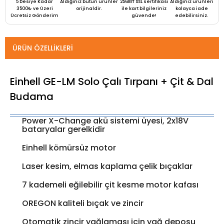
5 Desiye Kadar
Aldığınız bütün ürünler
256BIT SSL sertifikası
Aldığınız ürünleri
3500₺ ve Üzeri
orijinaldir.
ile kart bilgileriniz
kolayca iade
Ücretsiz Gönderim
güvende!
edebilirsiniz.
ÜRÜN ÖZELLIKLERI
Einhell GE-LM Solo Çalı Tırpanı + Çit & Dal
Budama
Power X-Change akü sistemi üyesi, 2x18V
bataryalar gerelkidir
Einhell kömürsüz motor
Laser kesim, elmas kaplama çelik bıçaklar
7 kademeli eğilebilir çit kesme motor kafası
OREGON kaliteli bıçak ve zincir
Otomatik zincir yağlaması için yağ deposu