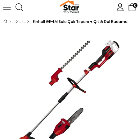
0
Einhell GE-LM Solo Çalı Tırpanı + Çit & Dal Budama