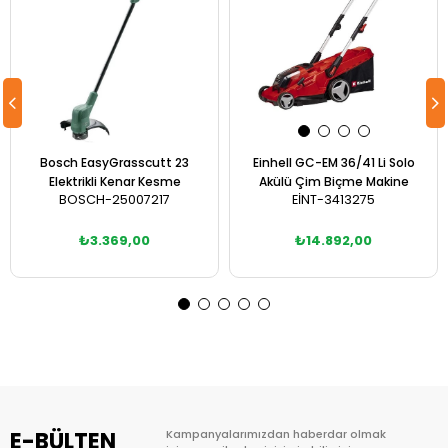
Bosch EasyGrasscutt 23
Einhell GC-EM 36/41 Li Solo
Elektrikli Kenar Kesme
Akülü Çim Biçme Makine
BOSCH-25007217
EİNT-3413275
₺3.369,00
₺14.892,00
Sepete Ekle
Sepete Ekle
E-BÜLTEN
Kampanyalarımızdan haberdar olmak