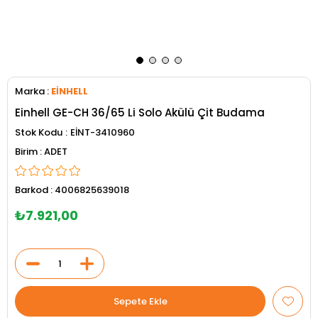
Marka
:
EİNHELL
Einhell GE-CH 36/65 Li Solo Akülü Çit Budama
Stok Kodu
EİNT-3410960
ADET
Barkod
:
4006825639018
₺7.921,00