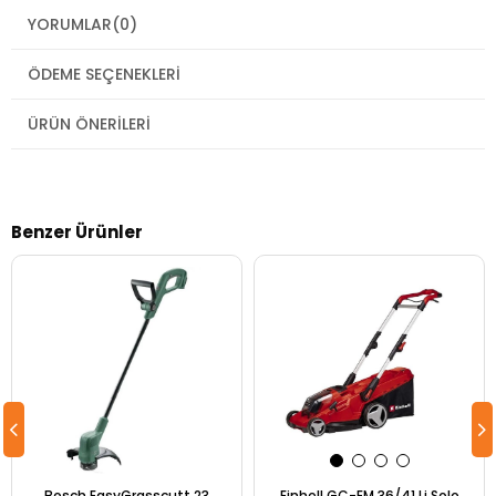
YORUMLAR
(0)
ÖDEME SEÇENEKLERI
ÜRÜN ÖNERILERI
Benzer Ürünler
Bosch EasyGrasscutt 23
Einhell GC-EM 36/41 Li Solo