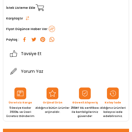
İstek Listeme Ekle
Karşılaştır
Fiyat Düşünce Haber Ver
Paylaş :
Tavsiye Et
Yorum Yaz
Ücretsiz Kargo
Orijinal Ürün
Güvenli Alışveriş
Kolay İade
5 Desiye Kadar
Aldığınız bütün ürünler
256BIT SSL sertifikası
Aldığınız ürünleri
3500₺ ve Üzeri
orijinaldir.
ile kart bilgileriniz
kolayca iade
Ücretsiz Gönderim
güvende!
edebilirsiniz.