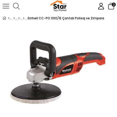
0
Einhell CC-PO 1100/1E Çantalı Polisaj ve Zımpara