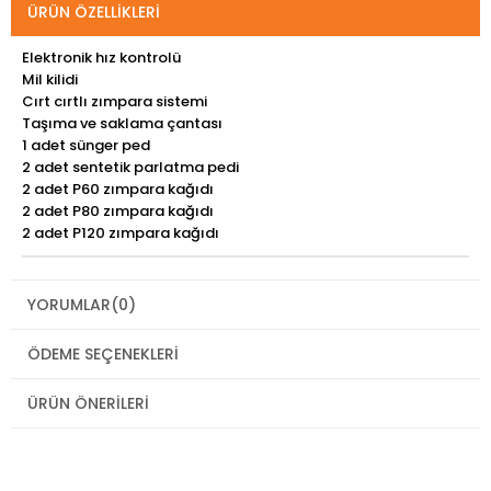
ÜRÜN ÖZELLIKLERI
Elektronik hız kontrolü
Mil kilidi
Cırt cırtlı zımpara sistemi
Taşıma ve saklama çantası
1 adet sünger ped
2 adet sentetik parlatma pedi
2 adet P60 zımpara kağıdı
2 adet P80 zımpara kağıdı
2 adet P120 zımpara kağıdı
YORUMLAR
(0)
ÖDEME SEÇENEKLERI
ÜRÜN ÖNERILERI