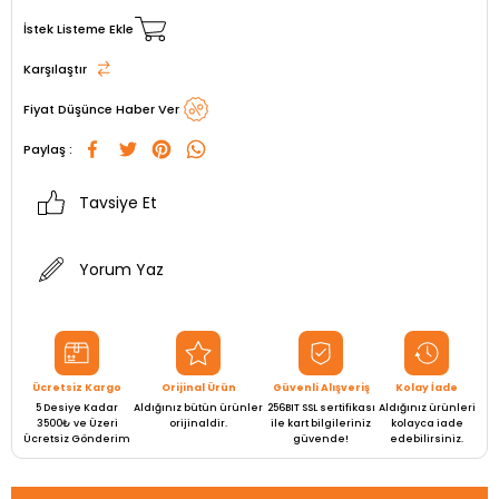
İstek Listeme Ekle
Karşılaştır
Fiyat Düşünce Haber Ver
Paylaş :
Tavsiye Et
Yorum Yaz
Ücretsiz Kargo
Orijinal Ürün
Güvenli Alışveriş
Kolay İade
5 Desiye Kadar
Aldığınız bütün ürünler
256BIT SSL sertifikası
Aldığınız ürünleri
3500₺ ve Üzeri
orijinaldir.
ile kart bilgileriniz
kolayca iade
Ücretsiz Gönderim
güvende!
edebilirsiniz.