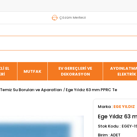
Çözüm Merkezi
Lİ EL
EV GEREÇLERİ VE
AYDINLATMA
MUTFAK
ERİ
DEKORASYON
ELEKTRİK
Temiz Su Boruları ve Aparatları
Ege Yıldız 63 mm PPRC Te
Marka
:
EGE YILDIZ
Ege Yıldız 63
Stok Kodu
EGEY-1
ADET