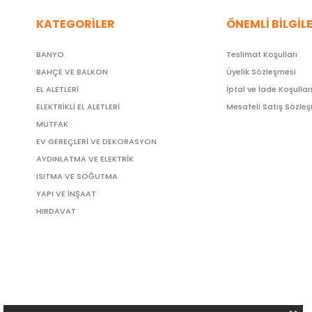
KATEGORİLER
ÖNEMLİ BİLGİL
BANYO
Teslimat Koşulları
BAHÇE VE BALKON
Üyelik Sözleşmesi
EL ALETLERİ
İptal ve İade Koşullar
ELEKTRİKLİ EL ALETLERİ
Mesafeli Satış Sözle
MUTFAK
EV GEREÇLERİ VE DEKORASYON
AYDINLATMA VE ELEKTRİK
ISITMA VE SOĞUTMA
YAPI VE İNŞAAT
HIRDAVAT