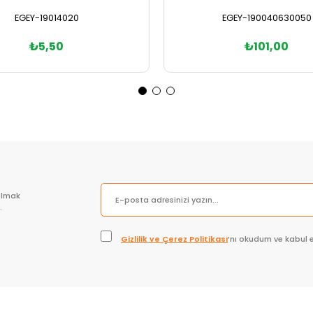
EGEY-19014020
EGEY-190040630050
₺5,50
₺101,00
Sepete Ekle
Sepete Ekle
olmak
.
Gizlilik ve Çerez Politikası
’nı okudum ve kabul 