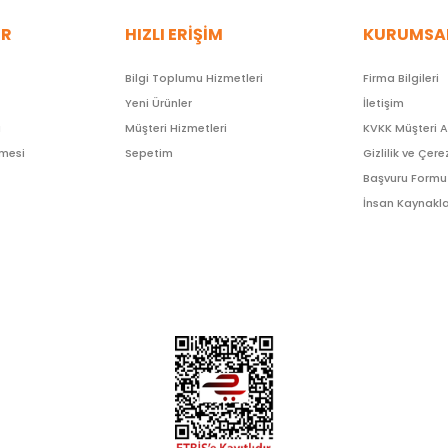
ER
HIZLI ERİŞİM
KURUMSA
Bilgi Toplumu Hizmetleri
Firma Bilgileri
Yeni Ürünler
İletişim
ı
Müşteri Hizmetleri
KVKK Müşteri 
şmesi
Sepetim
Gizlilik ve Çere
Başvuru Formu
İnsan Kaynakla