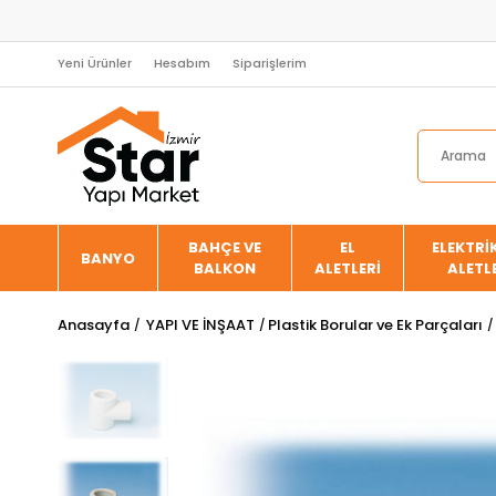
Yeni Ürünler
Hesabım
Siparişlerim
BAHÇE VE
EL
ELEKTRİK
BANYO
BALKON
ALETLERİ
ALETL
Anasayfa
YAPI VE İNŞAAT
Plastik Borular ve Ek Parçaları