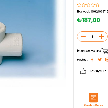
Barkod
:
106200911
₺187,00
İstek Listeme Ekle
Paylaş :
Tavsiye Et
Ücretsiz Kargo