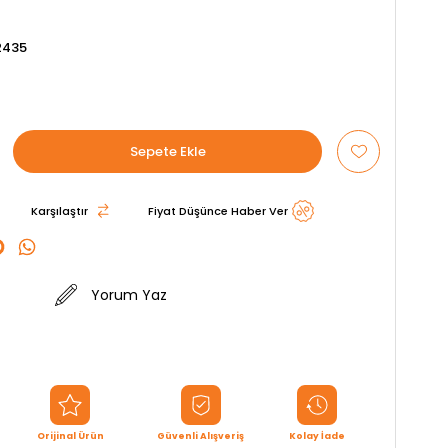
2435
Karşılaştır
Fiyat Düşünce Haber Ver
Yorum Yaz
Orijinal Ürün
Güvenli Alışveriş
Kolay İade