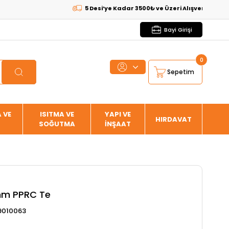
5 Desi’ye Kadar 3500₺ ve Üzeri Alışverişlerde
KARGO 
Bayi Girişi
0
Sepetim
 VE
ISITMA VE
YAPI VE
HIRDAVAT
SOĞUTMA
İNŞAAT
 mm PPRC Te
9010063