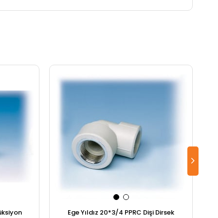
üksiyon
Ege Yıldız 20*3/4 PPRC Dişi Dirsek
Eg