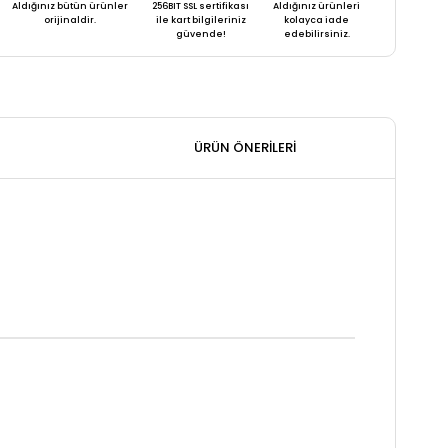
Aldığınız bütün ürünler
256BIT SSL sertifikası
Aldığınız ürünleri
orijinaldir.
ile kart bilgileriniz
kolayca iade
güvende!
edebilirsiniz.
ÜRÜN ÖNERILERI