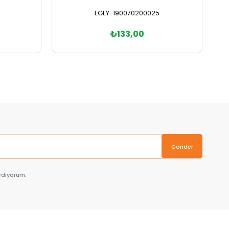
EGEY-190070200025
₺133,00
Sepete Ekle
Gönder
ediyorum.