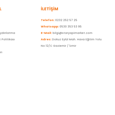
L
İLETİŞİM
Telefon:
0232 252 57 25
Whatsapp:
0530 353 53 95
Aydınlatma
E-Mail:
bilgi@staryapimarket.com
z Politikası
Adres:
Dokuz Eylül Mah. Hava Eğitim Yolu
No:12/C Gaziemir / İzmir
rı