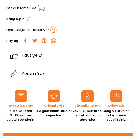
İstek Listeme Ekle
Karşılaştır
Fiyat Düşünce Haber Ver
Paylaş :
Tavsiye Et
Yorum Yaz
Ücretsiz Kargo
Orijinal Ürün
Güvenli Alışveriş
Kolay İade
5 Desiye Kadar
Aldığınız bütün ürünler
256BIT SSL sertifikası
Aldığınız ürünleri
3500₺ ve Üzeri
orijinaldir.
ile kart bilgileriniz
kolayca iade
Ücretsiz Gönderim
güvende!
edebilirsiniz.