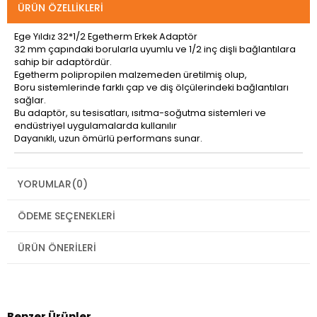
ÜRÜN ÖZELLIKLERI
Ege Yıldız 32*1/2 Egetherm Erkek Adaptör
32 mm çapındaki borularla uyumlu ve 1/2 inç dişli bağlantılara
sahip bir adaptördür.
Egetherm polipropilen malzemeden üretilmiş olup,
Boru sistemlerinde farklı çap ve diş ölçülerindeki bağlantıları
sağlar.
Bu adaptör, su tesisatları, ısıtma-soğutma sistemleri ve
endüstriyel uygulamalarda kullanılır
Dayanıklı, uzun ömürlü performans sunar.
YORUMLAR
(0)
ÖDEME SEÇENEKLERI
ÜRÜN ÖNERILERI
Benzer Ürünler