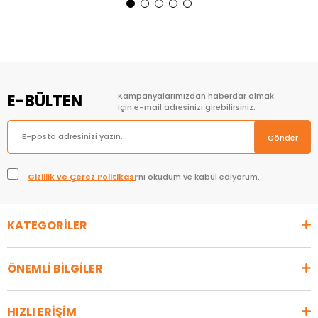
Sepete Ekle
Sepete Ekle
E-BÜLTEN
Kampanyalarımızdan haberdar olmak
için e-mail adresinizi girebilirsiniz.
Gönder
Gizlilik ve Çerez Politikası
’nı okudum ve kabul ediyorum.
KATEGORİLER
ÖNEMLİ BİLGİLER
HIZLI ERİŞİM