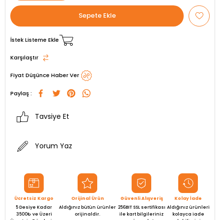
İstek Listeme Ekle
Karşılaştır
Fiyat Düşünce Haber Ver
Paylaş :
Tavsiye Et
Yorum Yaz
Ücretsiz Kargo
Orijinal Ürün
Güvenli Alışveriş
Kolay İade
5 Desiye Kadar
Aldığınız bütün ürünler
256BIT SSL sertifikası
Aldığınız ürünleri
3500₺ ve Üzeri
orijinaldir.
ile kart bilgileriniz
kolayca iade