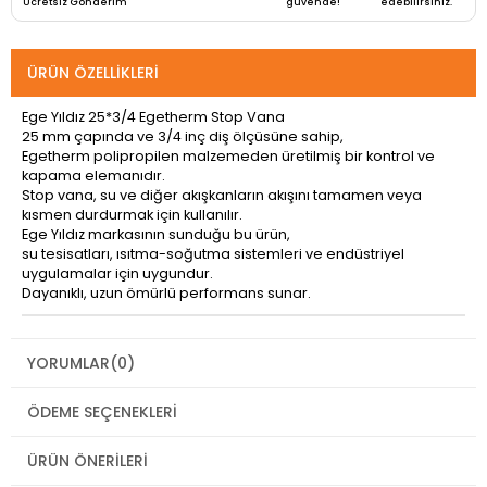
Ücretsiz Gönderim
güvende!
edebilirsiniz.
ÜRÜN ÖZELLIKLERI
Ege Yıldız 25*3/4 Egetherm Stop Vana
25 mm çapında ve 3/4 inç diş ölçüsüne sahip,
Egetherm polipropilen malzemeden üretilmiş bir kontrol ve
kapama elemanıdır.
Stop vana, su ve diğer akışkanların akışını tamamen veya
kısmen durdurmak için kullanılır.
Ege Yıldız markasının sunduğu bu ürün,
su tesisatları, ısıtma-soğutma sistemleri ve endüstriyel
uygulamalar için uygundur.
Dayanıklı, uzun ömürlü performans sunar.
YORUMLAR
(0)
ÖDEME SEÇENEKLERI
ÜRÜN ÖNERILERI