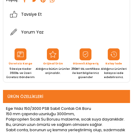
Paylaş :
Tavsiye Et
Yorum Yaz
Ücretsiz Kargo
Orijinal Ürün
Güvenli Alışveriş
Kolay İade
5 Desiye Kadar
Aldığınız bütün ürünler
256BIT SSL sertifikası
Aldığınız ürünleri
3500₺ ve Üzeri
orijinaldir.
ile kart bilgileriniz
kolayca iade
Ücretsiz Gönderim
güvende!
edebilirsiniz.
ÜRÜN ÖZELLIKLERI
Ege Yıldız 150/3000 PSB Sabit Contalı OA Boru
150 mm çapında uzunluğu 3000mm,
Polipropilen Sıcak Su Borusu malzeme, sıcak suya dayanıklıdır.
Bu, ürünün uzun ömürlü ve sağlam olmasını sağlar.
Sabit conta, borunun uç kısmına yerleştirilmiş olup, sızdırmazlık