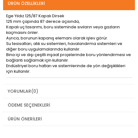
ÜRÜN ÖZELLIKLERI
Ege Yıldız 125/87 Kapalı Dirsek
125 mm çapında 87 derece açısında,
Kapalı uç tasarımı, boru sisteminde sıvıların veya gazların
kaçmasını önler.
Ayrıca, borunun kapanış elemanı olarak işlev görür.
Su tesisatları, atık su sistemleri, havalandırma sistemleri ve
diğer boru uygulamalarında kullanılır.
Bina içi ve dışı çeşitli inşaat projelerinde boru yönlendirmesi ve
bağlantı sağlamak için kullanılır.
Endüstriyel boru hatları ve sistemlerinde de yön değişiklikleri
için kullanılır.
YORUMLAR
(0)
ÖDEME SEÇENEKLERI
ÜRÜN ÖNERILERI