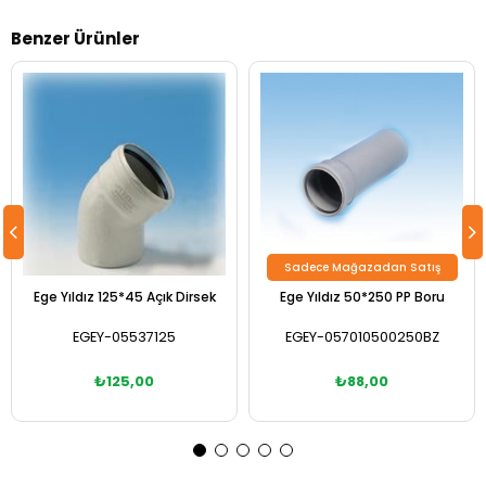
Benzer Ürünler
Sadece Mağazadan Satış
Ege Yıldız 125*45 Açık Dirsek
Ege Yıldız 50*250 PP Boru
EGEY-05537125
EGEY-057010500250BZ
₺125,00
₺88,00
Sepete Ekle