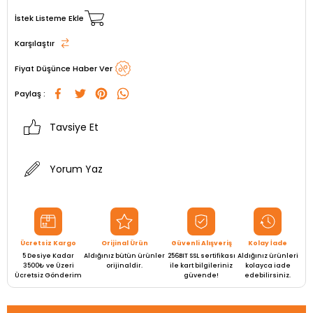
İstek Listeme Ekle
Karşılaştır
Fiyat Düşünce Haber Ver
Paylaş :
Tavsiye Et
Yorum Yaz
Ücretsiz Kargo
Orijinal Ürün
Güvenli Alışveriş
Kolay İade
5 Desiye Kadar
Aldığınız bütün ürünler
256BIT SSL sertifikası
Aldığınız ürünleri
3500₺ ve Üzeri
orijinaldir.
ile kart bilgileriniz
kolayca iade
Ücretsiz Gönderim
güvende!
edebilirsiniz.