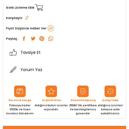
İstek Listeme Ekle
Karşılaştır
Fiyat Düşünce Haber Ver
Paylaş :
Tavsiye Et
Yorum Yaz
Ücretsiz Kargo
Orijinal Ürün
Güvenli Alışveriş
Kolay İade
5 Desiye Kadar
Aldığınız bütün ürünler
256BIT SSL sertifikası
Aldığınız ürünleri
3500₺ ve Üzeri
orijinaldir.
ile kart bilgileriniz
kolayca iade
Ücretsiz Gönderim
güvende!
edebilirsiniz.