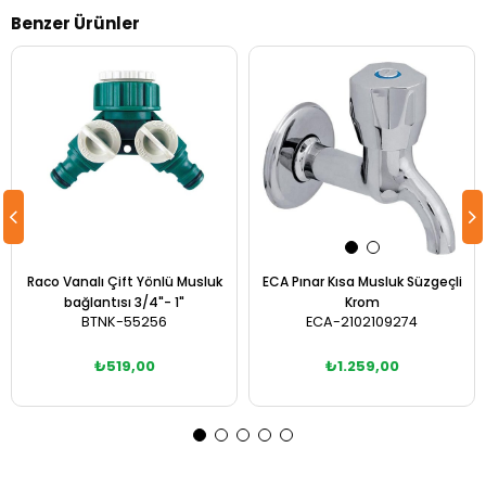
Benzer Ürünler
Raco Vanalı Çift Yönlü Musluk
ECA Pınar Kısa Musluk Süzgeçli
bağlantısı 3/4"- 1"
Krom
BTNK-55256
ECA-2102109274
₺519,00
₺1.259,00
Sepete Ekle
Sepete Ekle