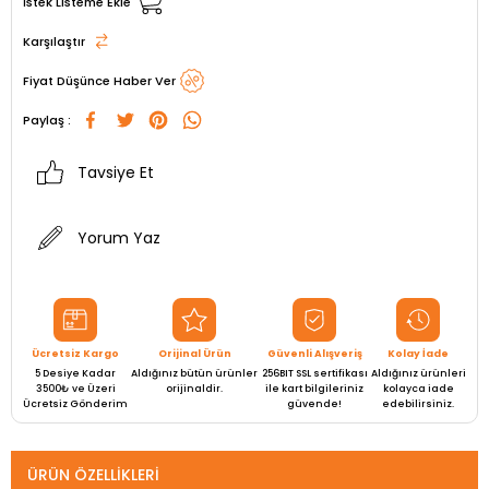
İstek Listeme Ekle
Karşılaştır
Fiyat Düşünce Haber Ver
Paylaş :
Tavsiye Et
Yorum Yaz
Ücretsiz Kargo
Orijinal Ürün
Güvenli Alışveriş
Kolay İade
5 Desiye Kadar
Aldığınız bütün ürünler
256BIT SSL sertifikası
Aldığınız ürünleri
3500₺ ve Üzeri
orijinaldir.
ile kart bilgileriniz
kolayca iade
Ücretsiz Gönderim
güvende!
edebilirsiniz.
ÜRÜN ÖZELLIKLERI