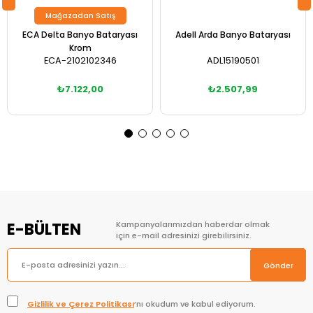
Mağazadan Satış
ECA Delta Banyo Bataryası
Adell Arda Banyo Bataryası
Krom
ECA-2102102346
ADL15190501
₺7.122,00
₺2.507,99
Sepete Ekle
E-BÜLTEN
Kampanyalarımızdan haberdar olmak
için e-mail adresinizi girebilirsiniz.
Gönder
Gizlilik ve Çerez Politikası
’nı okudum ve kabul ediyorum.