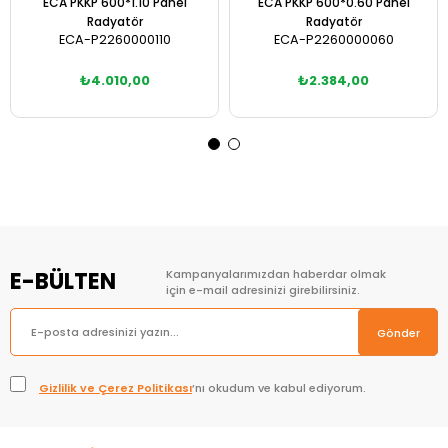
ECA PKKP 600*1.10 Panel
ECA PKKP 600*0.60 Panel
Radyatör
Radyatör
ECA-P2260000110
ECA-P2260000060
₺4.010,00
₺2.384,00
Sepete Ekle
Sepete Ekle
E-BÜLTEN
Kampanyalarımızdan haberdar olmak
için e-mail adresinizi girebilirsiniz.
Gönder
Gizlilik ve Çerez Politikası
’nı okudum ve kabul ediyorum.