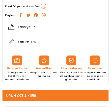
Fiyat Düşünce Haber Ver
Paylaş :
Tavsiye Et
Yorum Yaz
Ücretsiz Kargo
Orijinal Ürün
Güvenli Alışveriş
Kolay İade
5 Desiye Kadar
Aldığınız bütün ürünler
256BIT SSL sertifikası
Aldığınız ürünleri
3500₺ ve Üzeri
orijinaldir.
ile kart bilgileriniz
kolayca iade
Ücretsiz Gönderim
güvende!
edebilirsiniz.
ÜRÜN ÖZELLIKLERI