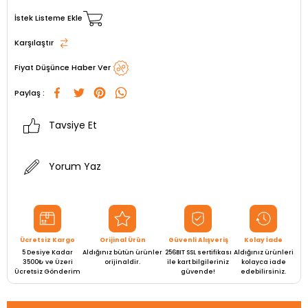
İstek Listeme Ekle
Karşılaştır
Fiyat Düşünce Haber Ver
Paylaş :
Tavsiye Et
Yorum Yaz
Ücretsiz Kargo
Orijinal Ürün
Güvenli Alışveriş
Kolay İade
5 Desiye Kadar
Aldığınız bütün ürünler
256BIT SSL sertifikası
Aldığınız ürünleri
3500₺ ve Üzeri
orijinaldir.
ile kart bilgileriniz
kolayca iade
Ücretsiz Gönderim
güvende!
edebilirsiniz.