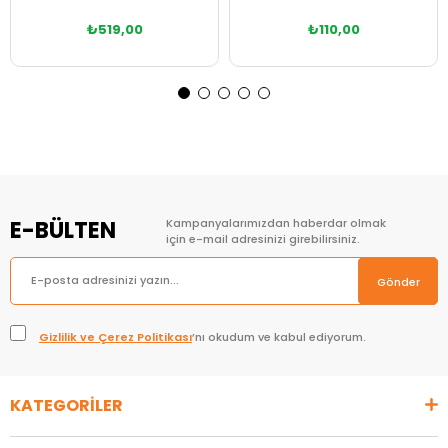
₺519,00
₺110,00
Sepete Ekle
Sepete Ekle
E-BÜLTEN
Kampanyalarımızdan haberdar olmak
için e-mail adresinizi girebilirsiniz.
Gönder
Gizlilik ve Çerez Politikası
’nı okudum ve kabul ediyorum.
KATEGORİLER