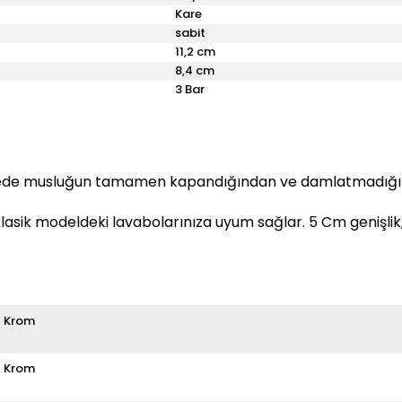
Kare
sabit
11,2 cm
8,4 cm
3 Bar
ede musluğun tamamen kapandığından ve damlatmadığından
asik modeldeki lavabolarınıza uyum sağlar. 5 Cm genişlik, 
Krom
Krom