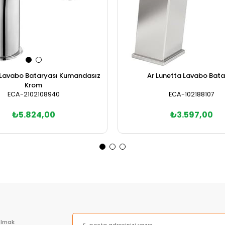
Lavabo Bataryası Kumandasız
Ar Lunetta Lavabo Bat
Krom
ECA-2102108940
ECA-102188107
₺5.824,00
₺3.597,00
Sepete Ekle
Sepete Ekle
olmak