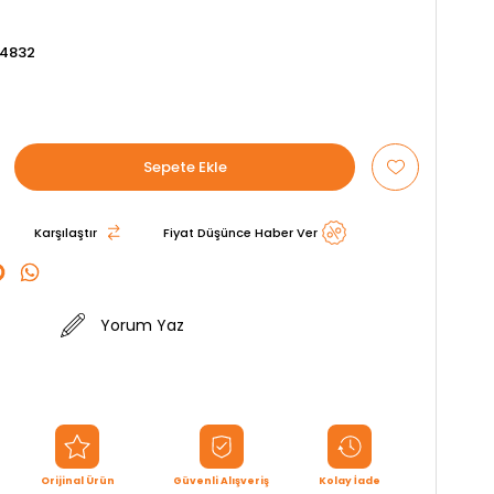
4832
Karşılaştır
Fiyat Düşünce Haber Ver
Yorum Yaz
Orijinal Ürün
Güvenli Alışveriş
Kolay İade