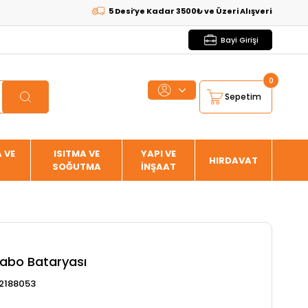
5 Desi’ye Kadar 3500₺ ve Üzeri Alışverişlerde
KARGO B
Bayi Girişi
0
Sepetim
 VE
ISITMA VE
YAPI VE
HIRDAVAT
SOĞUTMA
İNŞAAT
abo Bataryası
2188053