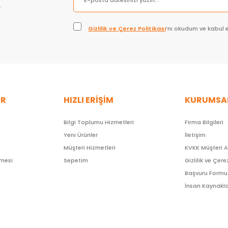
.
Gizlilik ve Çerez Politikası
’nı okudum ve kabul 
ER
HIZLI ERİŞİM
KURUMSA
Bilgi Toplumu Hizmetleri
Firma Bilgileri
Yeni Ürünler
İletişim
ı
Müşteri Hizmetleri
KVKK Müşteri 
şmesi
Sepetim
Gizlilik ve Çere
Başvuru Formu
İnsan Kaynakla