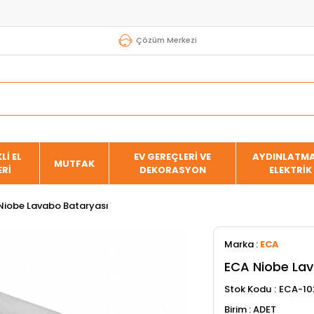
Çözüm Merkezi
Lİ EL
EV GEREÇLERİ VE
AYDINLATMA
MUTFAK
ERİ
DEKORASYON
ELEKTRİK
Niobe Lavabo Bataryası
Marka
:
ECA
ECA Niobe Lav
Stok Kodu
ECA-10
ADET