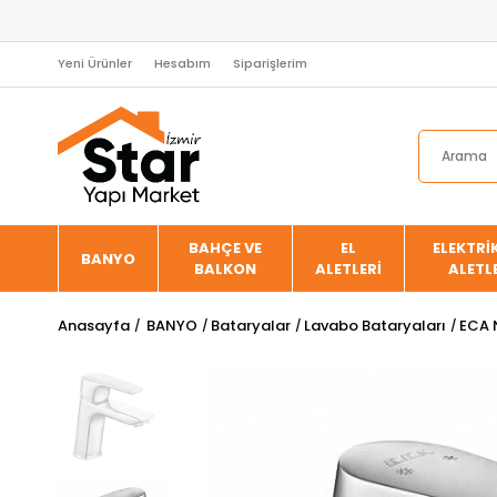
Yeni Ürünler
Hesabım
Siparişlerim
BAHÇE VE
EL
ELEKTRİK
BANYO
BALKON
ALETLERİ
ALETL
Anasayfa
BANYO
Bataryalar
Lavabo Bataryaları
ECA 