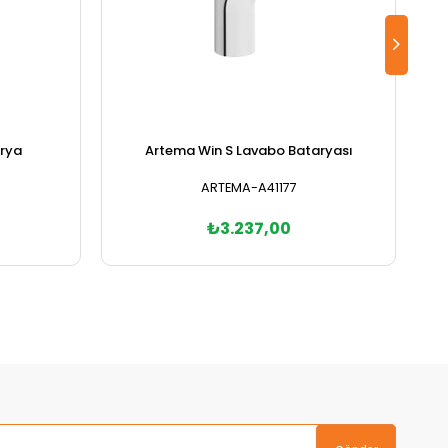
arya
Artema Win S Lavabo Bataryası
A
ARTEMA-A41177
₺3.237,00
Sepete Ekle