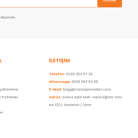
Gönder
ediyorum.
L
İLETİŞİM
Telefon:
0232 252 57 25
Whatsapp:
0530 353 53 95
Aydınlatma
E-Mail:
bilgi@staryapimarket.com
z Politikası
Adres:
Dokuz Eylül Mah. Hava Eğitim Yolu
No:12/C Gaziemir / İzmir
rı