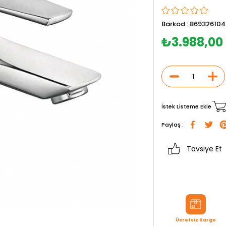
Barkod
:
869326104
₺3.988,00
İstek Listeme Ekle
Paylaş :
Tavsiye Et
Ücretsiz Kargo