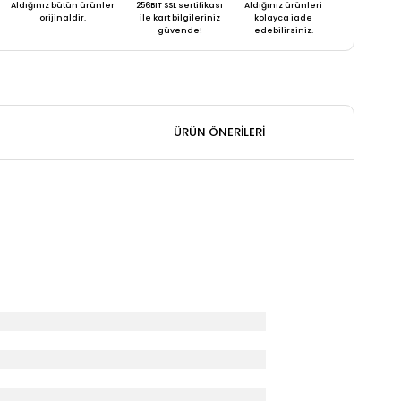
Aldığınız bütün ürünler
256BIT SSL sertifikası
Aldığınız ürünleri
orijinaldir.
ile kart bilgileriniz
kolayca iade
güvende!
edebilirsiniz.
ÜRÜN ÖNERILERI