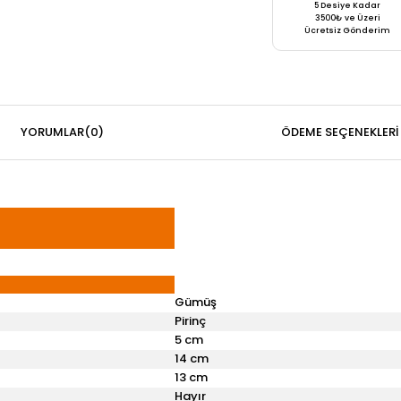
5 Desiye Kadar
3500₺ ve Üzeri
Ücretsiz Gönderim
YORUMLAR
(0)
ÖDEME SEÇENEKLERI
Gümüş
Pirinç
5 cm
14 cm
13 cm
Hayır