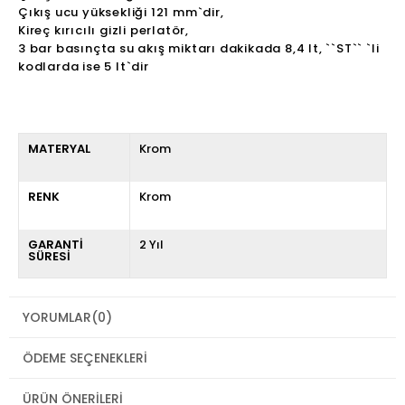
Çıkış ucu yüksekliği 121 mm`dir,
Kireç kırıcılı gizli perlatör,
3 bar basınçta su akış miktarı dakikada 8,4 lt, ``ST`` `li
kodlarda ise 5 lt`dir
MATERYAL
Krom
RENK
Krom
GARANTİ
2 Yıl
SÜRESİ
YORUMLAR
(0)
ÖDEME SEÇENEKLERI
ÜRÜN ÖNERILERI