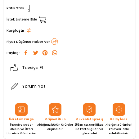
Kritik Stok
İstek Listeme Ekle
Karşılaştır
Fiyat Düşünce Haber Ver
Paylaş :
Tavsiye Et
Yorum Yaz
Ücretsiz Kargo
Orijinal Ürün
Güvenli Alışveriş
Kolay İade
5 Desiye Kadar
Aldığınız bütün ürünler
256BIT SSL sertifikası
Aldığınız ürünleri
3500₺ ve Üzeri
orijinaldir.
ile kart bilgileriniz
kolayca iade
Ücretsiz Gönderim
güvende!
edebilirsiniz.