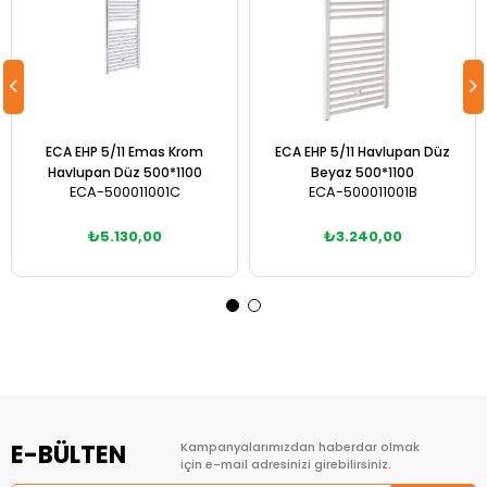
ECA EHP 5/11 Emas Krom
ECA EHP 5/11 Havlupan Düz
Havlupan Düz 500*1100
Beyaz 500*1100
ECA-500011001C
ECA-500011001B
₺5.130,00
₺3.240,00
Sepete Ekle
Sepete Ekle
E-BÜLTEN
Kampanyalarımızdan haberdar olmak
için e-mail adresinizi girebilirsiniz.