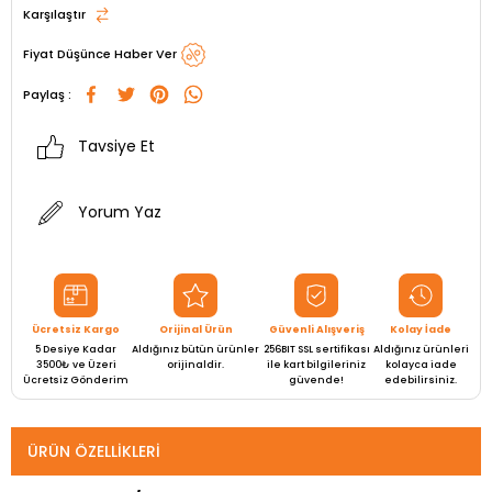
Karşılaştır
Fiyat Düşünce Haber Ver
Paylaş :
Tavsiye Et
Yorum Yaz
Ücretsiz Kargo
Orijinal Ürün
Güvenli Alışveriş
Kolay İade
5 Desiye Kadar
Aldığınız bütün ürünler
256BIT SSL sertifikası
Aldığınız ürünleri
3500₺ ve Üzeri
orijinaldir.
ile kart bilgileriniz
kolayca iade
Ücretsiz Gönderim
güvende!
edebilirsiniz.
ÜRÜN ÖZELLIKLERI