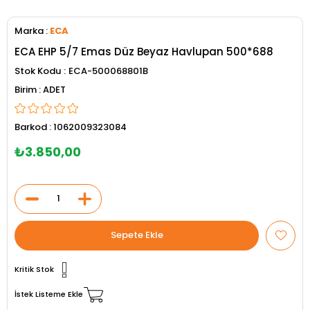
Marka
:
ECA
ECA EHP 5/7 Emas Düz Beyaz Havlupan 500*688
Stok Kodu
ECA-500068801B
ADET
Barkod
:
1062009323084
₺3.850,00
Kritik Stok
İstek Listeme Ekle