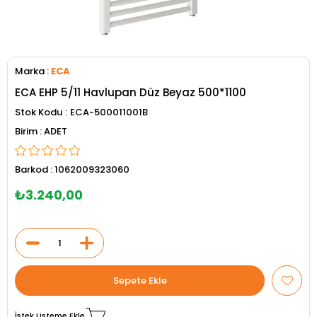
Marka
:
ECA
ECA EHP 5/11 Havlupan Düz Beyaz 500*1100
Stok Kodu
ECA-500011001B
ADET
Barkod
:
1062009323060
₺3.240,00
İstek Listeme Ekle