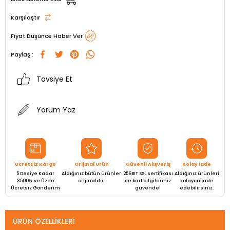
Karşılaştır
Fiyat Düşünce Haber Ver
Paylaş :
Tavsiye Et
Yorum Yaz
Ücretsiz Kargo
Orijinal Ürün
Güvenli Alışveriş
Kolay İade
5 Desiye Kadar
Aldığınız bütün ürünler
256BIT SSL sertifikası
Aldığınız ürünleri
3500₺ ve Üzeri
orijinaldir.
ile kart bilgileriniz
kolayca iade
Ücretsiz Gönderim
güvende!
edebilirsiniz.
ÜRÜN ÖZELLIKLERI