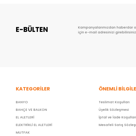
E-BÜLTEN
Kampanyalarımızdan haberdar 
için e-mail adresinizi girebilirsiniz
KATEGORİLER
ÖNEMLİ BİLGİL
BANYO
Teslimat Koşulları
BAHÇE VE BALKON
Üyelik Sözleşmesi
EL ALETLERİ
İptal ve İade Koşullar
ELEKTRİKLİ EL ALETLERİ
Mesafeli Satış Sözle
MUTFAK