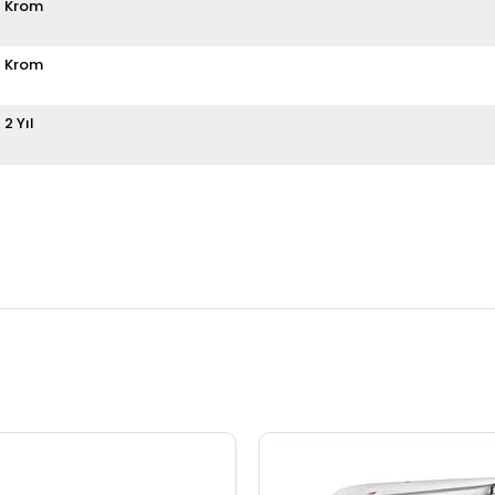
Krom
Krom
2 Yıl