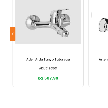
Adell Arda Banyo Bataryası
Artem
ADL15190501
₺2.507,99
Sepete Ekle