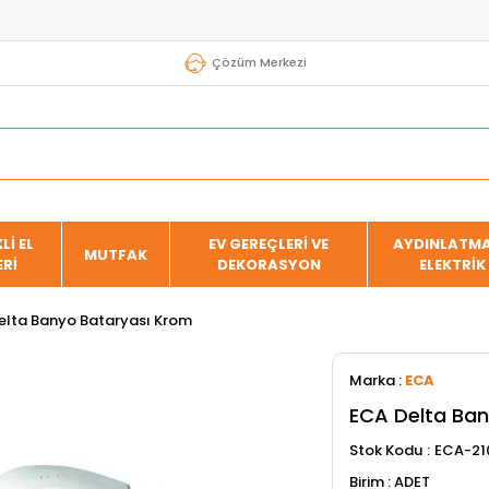
Çözüm Merkezi
Lİ EL
EV GEREÇLERİ VE
AYDINLATMA
MUTFAK
ERİ
DEKORASYON
ELEKTRİK
elta Banyo Bataryası Krom
Marka
:
ECA
ECA Delta Ban
Stok Kodu
ECA-21
ADET