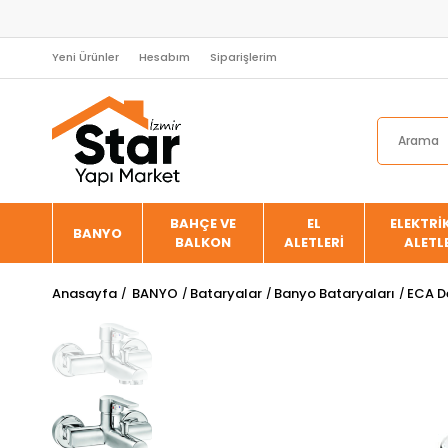
Yeni Ürünler
Hesabım
Siparişlerim
BAHÇE VE
EL
ELEKTRİK
BANYO
BALKON
ALETLERİ
ALETL
Anasayfa
BANYO
Bataryalar
Banyo Bataryaları
ECA D