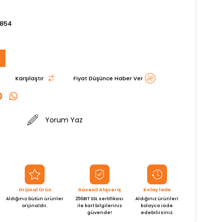
1854
ş
Karşılaştır
Fiyat Düşünce Haber Ver
Yorum Yaz
Orijinal Ürün
Güvenli Alışveriş
Kolay İade
Aldığınız bütün ürünler
256BIT SSL sertifikası
Aldığınız ürünleri
orijinaldir.
ile kart bilgileriniz
kolayca iade
güvende!
edebilirsiniz.