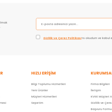
olmak
.
Gizlilik ve Çerez Politikası
’nı okudum ve kabul 
ER
HIZLI ERİŞİM
KURUMSA
Bilgi Toplumu Hizmetleri
Firma Bilgileri
Yeni Ürünler
İletişim
ı
Müşteri Hizmetleri
KVKK Müşteri 
şmesi
Sepetim
Gizlilik ve Çere
Başvuru Formu