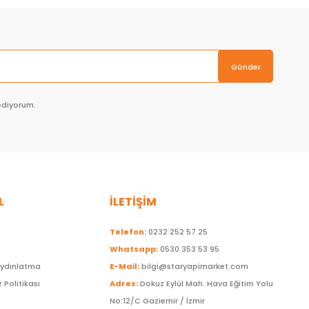
Gönder
ediyorum.
L
İLETİŞİM
Telefon:
0232 252 57 25
Whatsapp:
0530 353 53 95
Aydınlatma
E-Mail:
bilgi@staryapimarket.com
z Politikası
Adres:
Dokuz Eylül Mah. Hava Eğitim Yolu
No:12/C Gaziemir / İzmir