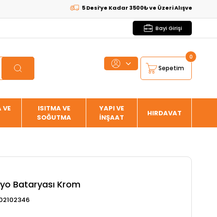
5 Desi’ye Kadar 3500₺ ve Üzeri Alışverişlerde
KARGO
Bayi Girişi
0
Sepetim
 VE
ISITMA VE
YAPI VE
HIRDAVAT
SOĞUTMA
İNŞAAT
yo Bataryası Krom
02102346