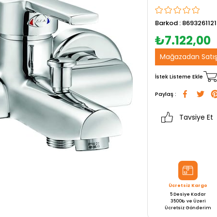
Barkod
:
869326112
₺7.122,00
Mağazadan Satı
İstek Listeme Ekle
Paylaş :
Tavsiye Et
Ücretsiz Kargo
5 Desiye Kadar
3500₺ ve Üzeri
Ücretsiz Gönderim