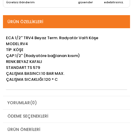
Ücretsiz Gönderim
güvende!
edebilirsiniz.
ÜRÜN ÖZELLIKLERI
ECA 1/2'' TRV4 Beyaz Term. Radyatör Valfi Köşe
MODEL:RV4
TİP: KÖŞE
ÇAP:1/2" (Radyatöre bağlanan kısım)
RENK:BEYAZ KAFALI
STANDART:TS 579
ÇALIŞMA BASINCI:10 BAR MAX.
ÇALIŞMA SICAKLIĞI:120 ° C
YORUMLAR
(0)
ÖDEME SEÇENEKLERI
ÜRÜN ÖNERILERI