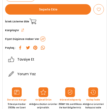
İstek Listeme Ekle
Karşılaştır
Fiyat Düşünce Haber Ver
Paylaş :
Tavsiye Et
Yorum Yaz
Ücretsiz Kargo
Orijinal Ürün
Güvenli Alışveriş
Kolay İade
5 Desiye Kadar
Aldığınız bütün ürünler
256BIT SSL sertifikası
Aldığınız ürünleri
3500₺ ve Üzeri
orijinaldir.
ile kart bilgileriniz
kolayca iade