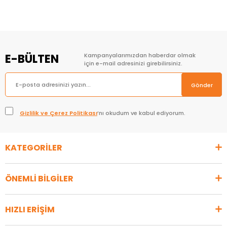
Sepete Ekle
Sepete Ekle
E-BÜLTEN
Kampanyalarımızdan haberdar olmak
için e-mail adresinizi girebilirsiniz.
Gönder
Gizlilik ve Çerez Politikası
’nı okudum ve kabul ediyorum.
KATEGORİLER
ÖNEMLİ BİLGİLER
HIZLI ERİŞİM