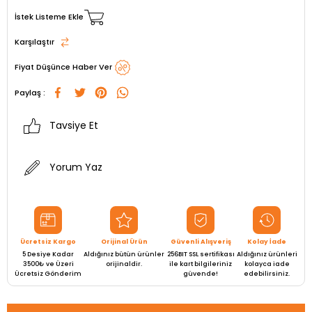
İstek Listeme Ekle
Karşılaştır
Fiyat Düşünce Haber Ver
Paylaş :
Tavsiye Et
Yorum Yaz
Ücretsiz Kargo
Orijinal Ürün
Güvenli Alışveriş
Kolay İade
5 Desiye Kadar
Aldığınız bütün ürünler
256BIT SSL sertifikası
Aldığınız ürünleri
3500₺ ve Üzeri
orijinaldir.
ile kart bilgileriniz
kolayca iade
Ücretsiz Gönderim
güvende!
edebilirsiniz.