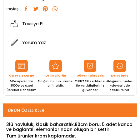
Paylaş :
Tavsiye Et
Yorum Yaz
Ücretsiz Kargo
Orijinal Ürün
Güvenli Alışveriş
Kolay İade
5 Desiye Kadar
Aldığınız bütün ürünler
256BIT SSL sertifikası
Aldığınız ürünleri
3500₺ ve Üzeri
orijinaldir.
ile kart bilgileriniz
kolayca iade
Ücretsiz Gönderim
güvende!
edebilirsiniz.
ÜRÜN ÖZELLIKLERI
3lü havluluk, klasik baharatlık,80cm boru, 5 adet kanca
ve bağlantılı elemanlarından oluşan bir settir.
Tüm ürünler krom kaplamadır.