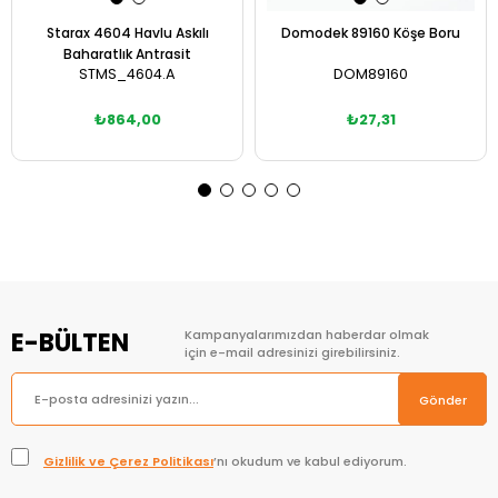
Starax 4604 Havlu Askılı
Domodek 89160 Köşe Boru
Baharatlık Antrasit
STMS_4604.A
DOM89160
₺864,00
₺27,31
Sepete Ekle
Sepete Ekle
E-BÜLTEN
Kampanyalarımızdan haberdar olmak
için e-mail adresinizi girebilirsiniz.
Gönder
Gizlilik ve Çerez Politikası
’nı okudum ve kabul ediyorum.