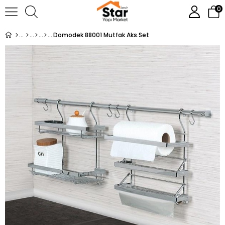
0
Domodek 88001 Mutfak Aks.Set