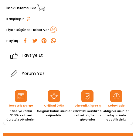
İstek Listeme Ekle
Karşılaştır
Fiyat Düşünce Haber Ver
Paylaş :
Tavsiye Et
Yorum Yaz
Ücretsiz Kargo
Orijinal Ürün
Güvenli Alışveriş
Kolay İade
5 Desiye Kadar
Aldığınız bütün ürünler
256BIT SSL sertifikası
Aldığınız ürünleri
3500₺ ve Üzeri
orijinaldir.
ile kart bilgileriniz
kolayca iade
Ücretsiz Gönderim
güvende!
edebilirsiniz.