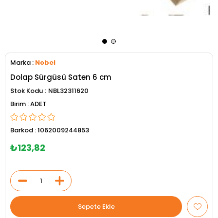
Marka
:
Nobel
Dolap Sürgüsü Saten 6 cm
Stok Kodu
NBL32311620
ADET
Barkod
:
1062009244853
₺123,82