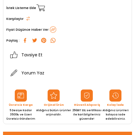
İstek Listeme Ekle
Karşılaştır
Fiyat Düşünce Haber Ver
Paylaş :
Tavsiye Et
Yorum Yaz
Ücretsiz Kargo
Orijinal Ürün
Güvenli Alışveriş
Kolay İade
5 Desiye Kadar
Aldığınız bütün ürünler
256BIT SSL sertifikası
Aldığınız ürünleri
3500₺ ve Üzeri
orijinaldir.
ile kart bilgileriniz
kolayca iade
Ücretsiz Gönderim
güvende!
edebilirsiniz.