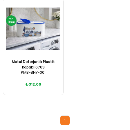
Yeni
Ürün
Metal Deterjanlık Plastik
Kapaklı 6769
PMB-BNY-001
₺312,00
Sepete Ekle
1