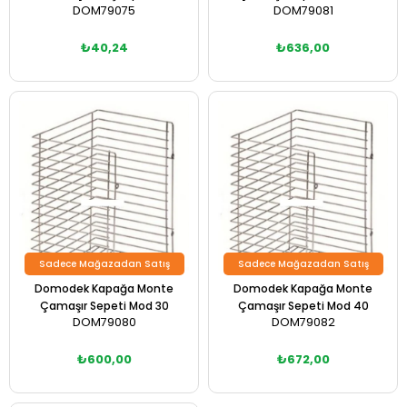
DOM79075
DOM79081
Mod35
₺40,24
₺636,00
Sadece Mağazadan Satış
Sadece Mağazadan Satış
Domodek Kapağa Monte
Domodek Kapağa Monte
Çamaşır Sepeti Mod 30
Çamaşır Sepeti Mod 40
DOM79080
DOM79082
₺600,00
₺672,00