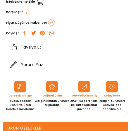
İstek Listeme Ekle
Karşılaştır
Fiyat Düşünce Haber Ver
Paylaş :
Tavsiye Et
Yorum Yaz
Ücretsiz Kargo
Orijinal Ürün
Güvenli Alışveriş
Kolay İade
5 Desiye Kadar
Aldığınız bütün ürünler
256BIT SSL sertifikası
Aldığınız ürünleri
3500₺ ve Üzeri
orijinaldir.
ile kart bilgileriniz
kolayca iade
Ücretsiz Gönderim
güvende!
edebilirsiniz.
ÜRÜN ÖZELLIKLERI