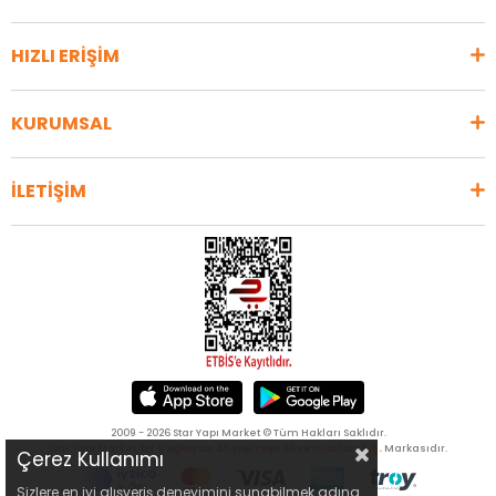
HIZLI ERİŞİM
KURUMSAL
İLETİŞİM
2009 - 2026 Star Yapı Market © Tüm Hakları Saklıdır.
Star Yapı Market, bir
Çağlayan Ahşap Yapı Aksesuarları A.Ş.
Markasıdır.
Çerez Kullanımı
Sizlere en iyi alışveriş deneyimini sunabilmek adına