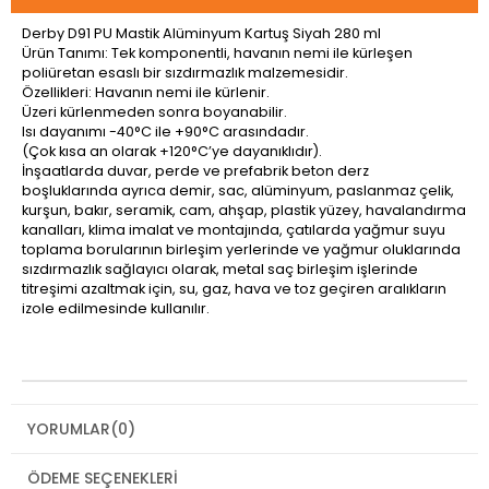
Derby D91 PU Mastik Alüminyum Kartuş Siyah 280 ml
Ürün Tanımı: Tek komponentli, havanın nemi ile kürleşen
poliüretan esaslı bir sızdırmazlık malzemesidir.
Özellikleri: Havanın nemi ile kürlenir.
Üzeri kürlenmeden sonra boyanabilir.
Isı dayanımı -40°C ile +90°C arasındadır.
(Çok kısa an olarak +120°C’ye dayanıklıdır).
İnşaatlarda duvar, perde ve prefabrik beton derz
boşluklarında ayrıca demir, sac, alüminyum, paslanmaz çelik,
kurşun, bakır, seramik, cam, ahşap, plastik yüzey, havalandırma
kanalları, klima imalat ve montajında, çatılarda yağmur suyu
toplama borularının birleşim yerlerinde ve yağmur oluklarında
sızdırmazlık sağlayıcı olarak, metal saç birleşim işlerinde
titreşimi azaltmak için, su, gaz, hava ve toz geçiren aralıkların
izole edilmesinde kullanılır.
YORUMLAR
(0)
ÖDEME SEÇENEKLERI