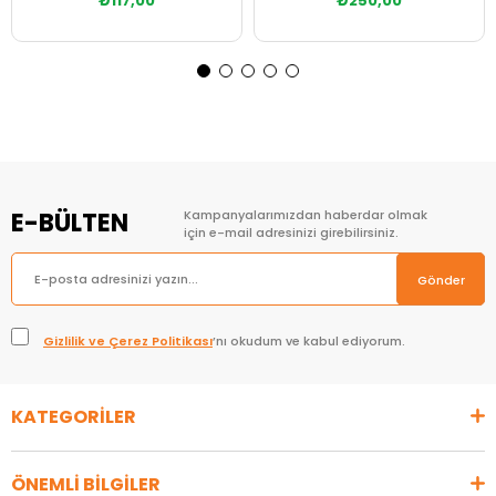
₺117,00
₺250,00
Sepete Ekle
Sepete Ekle
E-BÜLTEN
Kampanyalarımızdan haberdar olmak
için e-mail adresinizi girebilirsiniz.
Gönder
Gizlilik ve Çerez Politikası
’nı okudum ve kabul ediyorum.
KATEGORİLER
ÖNEMLİ BİLGİLER