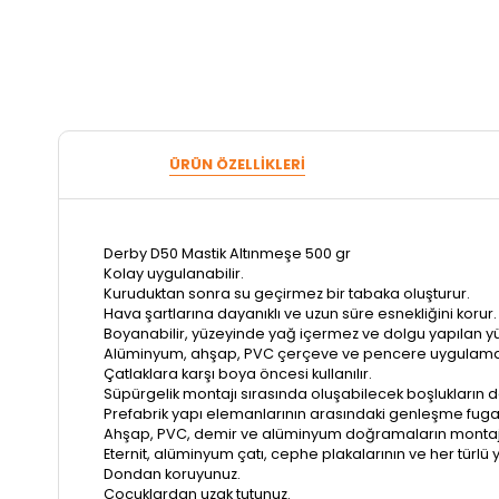
ÜRÜN ÖZELLIKLERI
Derby D50 Mastik Altınmeşe 500 gr
Kolay uygulanabilir.
Kuruduktan sonra su geçirmez bir tabaka oluşturur.
Hava şartlarına dayanıklı ve uzun süre esnekliğini korur.
Boyanabilir, yüzeyinde yağ içermez ve dolgu yapılan yü
Alüminyum, ahşap, PVC çerçeve ve pencere uygulamala
Çatlaklara karşı boya öncesi kullanılır.
Süpürgelik montajı sırasında oluşabilecek boşlukların 
Prefabrik yapı elemanlarının arasındaki genleşme fuga
Ahşap, PVC, demir ve alüminyum doğramaların montaj
Eternit, alüminyum çatı, cephe plakalarının ve her türlü
Dondan koruyunuz.
Çocuklardan uzak tutunuz.