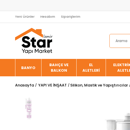
Yeni Ürünler
Hesabım
Siparişlerim
BAHÇE VE
EL
ELEKTRİK
BANYO
BALKON
ALETLERİ
ALETL
Anasayfa
YAPI VE İNŞAAT
Silikon, Mastik ve Yapıştırıcılar