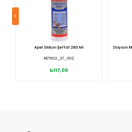
Apel Silikon Şeffaf 280 Ml
Dayson Ma
BET602_27_002
₺117,00
Sepete Ekle