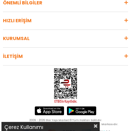
ÖNEMLİ BİLGİLER
HIZLI ERİŞİM
KURUMSAL
İLETİŞİM
2009 - 2026 Star Yapı Market © Tüm Hakları Saklıdır.
Star Yapı Market, bir
Çağlayan Ahşap Yapı Aksesuarları A.Ş.
Markasıdır.
Çerez Kullanımı