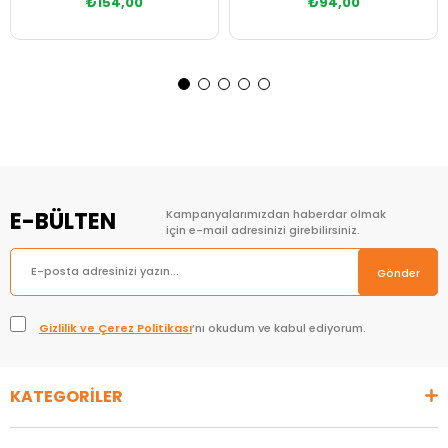
₺154,00
₺94,00
Sepete Ekle
Sepete Ekle
E-BÜLTEN
Kampanyalarımızdan haberdar olmak
için e-mail adresinizi girebilirsiniz.
Gönder
Gizlilik ve Çerez Politikası
’nı okudum ve kabul ediyorum.
KATEGORİLER