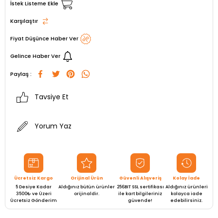
İstek Listeme Ekle
Karşılaştır
Fiyat Düşünce Haber Ver
Gelince Haber Ver
Paylaş :
Tavsiye Et
Yorum Yaz
Ücretsiz Kargo
Orijinal Ürün
Güvenli Alışveriş
Kolay İade
5 Desiye Kadar
Aldığınız bütün ürünler
256BIT SSL sertifikası
Aldığınız ürünleri
3500₺ ve Üzeri
orijinaldir.
ile kart bilgileriniz
kolayca iade
Ücretsiz Gönderim
güvende!
edebilirsiniz.