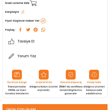
İstek Listeme Ekle
Karşılaştır
Fiyat Düşünce Haber Ver
Paylaş :
Tavsiye Et
Yorum Yaz
Ücretsiz Kargo
Orijinal Ürün
Güvenli Alışveriş
Kolay İade
5 Desiye Kadar
Aldığınız bütün ürünler
256BIT SSL sertifikası
Aldığınız ürünleri
3500₺ ve Üzeri
orijinaldir.
ile kart bilgileriniz
kolayca iade
Ücretsiz Gönderim
güvende!
edebilirsiniz.
ÜRÜN ÖZELLIKLERI