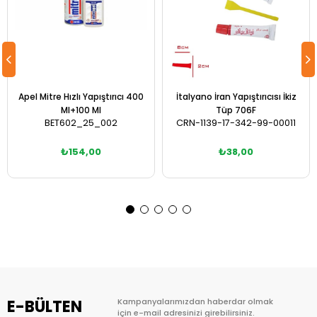
Apel Mitre Hızlı Yapıştırıcı 400
İtalyano İran Yapıştırıcısı İkiz
Ml+100 Ml
Tüp 706F
BET602_25_002
CRN-1139-17-342-99-00011
₺154,00
₺38,00
Sepete Ekle
Sepete Ekle
E-BÜLTEN
Kampanyalarımızdan haberdar olmak
için e-mail adresinizi girebilirsiniz.