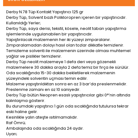
Derby N.78 Tüp Kontakt Yapıştırıcı 125 gr
Derby Tüp, Solvent bazlı Polikloropren içeren bir yapıştırıcıdır.
Kullanıldığı Yerler;
Derby Tüp, saya derisi, tekstil, kösele, neolit taban yapıştırma
işlemlerinde uygulanabilen bir yapıştırıcıdır.
Yapıştırılacak malzemenin her iki yüzeyi zımparalanır.
Zımparalamadan dolayı hasıl olan tozlar dikkatle temizlenir.
Temizleme solventi ile malzemenin üzerinde olması muhtemel
yağlar ve pislikler temizlenir.
Derby Tüp neolit malzemeye 1 defa deri veya gözenekli
malzemelere 30 dakika arayla 2 defa temiz bir fırça ile sürülür.
Oda sıcaklığında 15-30 dakika bekletilerek malzemenin
yüzeyindeki solventin uçması temin edilir.
Malzeme yapıştırıldıktan sonra en az 3 bar’da preslenmelidir.
Preslenme zamanı en az 10 saniyedir.
Derby Tüp bütün Neopren esaslı yapıştırıcılar gibi 0°’nin altında
kalınlaşma gösterir.
Bu durumdaki yapıştırıcı 1 gün oda sıcaklığında tutulursa tekrar
eski haline gelir.
Kesinlikle yalın ateşte ısıtılmamalıdır.
Raf Ömrü;
Ambalajında oda sıcaklığında 24 aydır.
Uyarı;