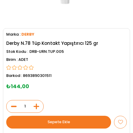
Marka
:
DERBY
Derby N.78 Tüp Kontakt Yapıştırıcı 125 gr
Stok Kodu
DRB-URN.TUP.005
ADET
Barkod
:
8693890301511
₺144,00